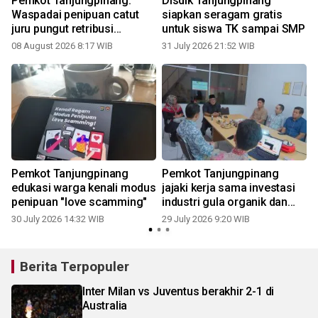
Pemkot Tanjungpinang:
Disdik Tanjungpinang
Waspadai penipuan catut
siapkan seragam gratis
juru pungut retribusi
untuk siswa TK sampai SMP
sampah
08 August 2026 8:17 WIB
31 July 2026 21:52 WIB
2
Pemkot Tanjungpinang
Pemkot Tanjungpinang
edukasi warga kenali modus
jajaki kerja sama investasi
penipuan "love scamming"
industri gula organik dan
VCO
30 July 2026 14:32 WIB
29 July 2026 9:20 WIB
2
Berita Terpopuler
Inter Milan vs Juventus berakhir 2-1 di
Australia