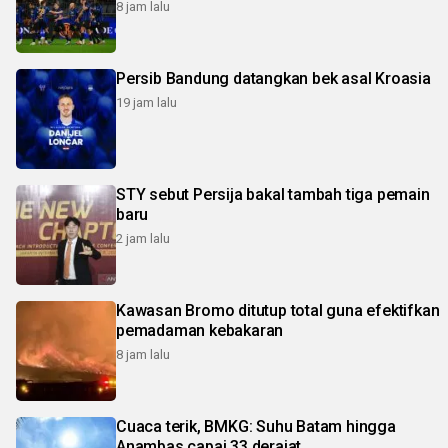
8 jam lalu
Persib Bandung datangkan bek asal Kroasia
19 jam lalu
STY sebut Persija bakal tambah tiga pemain
baru
2 jam lalu
Kawasan Bromo ditutup total guna efektifkan
pemadaman kebakaran
8 jam lalu
Cuaca terik, BMKG: Suhu Batam hingga
Anambas capai 33 derajat