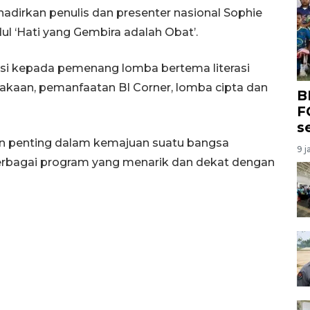
adirkan penulis dan presenter nasional Sophie
 ‘Hati yang Gembira adalah Obat’.
siasi kepada pemenang lomba bertema literasi
akaan, pemanfaatan BI Corner, lomba cipta dan
B
F
s
ran penting dalam kemajuan suatu bangsa
9 j
berbagai program yang menarik dan dekat dengan