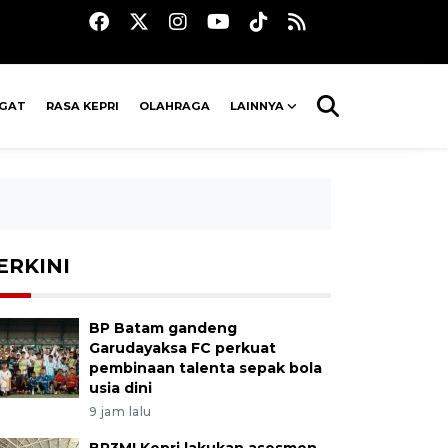
AGAT
RASA KEPRI
OLAHRAGA
LAINNYA
ERKINI
BP Batam gandeng
Garudayaksa FC perkuat
pembinaan talenta sepak bola
usia dini
9 jam lalu