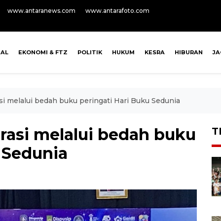
www.antaranews.com
www.antarafoto.com
NAL
EKONOMI & FTZ
POLITIK
HUKUM
KESRA
HIBURAN
J
asi melalui bedah buku peringati Hari Buku Sedunia
erasi melalui bedah buku
T
 Sedunia