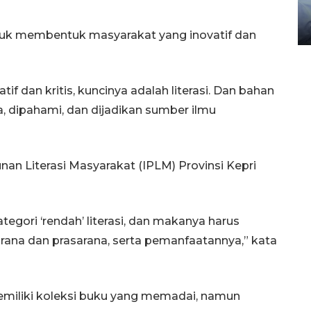
gunakan mobil jenazah
08 February 2024 15:30 WIB, 2024
ntuk membentuk masyarakat yang inovatif dan
tif dan kritis, kuncinya adalah literasi. Dan bahan
ca, dipahami, dan dijadikan sumber ilmu
n Literasi Masyarakat (IPLM) Provinsi Kepri
egori ‘rendah’ literasi, dan makanya harus
ana dan prasarana, serta pemanfaatannya,” kata
emiliki koleksi buku yang memadai, namun