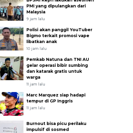
BP3MI Kepri lakukan asesmen
PMI yang dipulangkan dari
Malaysia
9 jam lalu
Polisi akan panggil YouTuber
Bigmo terkait promosi vape
libatkan anak
10 jam lalu
Pemkab Natuna dan TNI AU
gelar operasi bibir sumbing
dan katarak gratis untuk
warga
11 jam lalu
Marc Marquez siap hadapi
tempur di GP Inggris
11 jam lalu
Burnout bisa picu perilaku
impulsif di sosmed