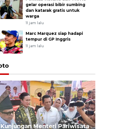
gelar operasi bibir sumbing
dan katarak gratis untuk
warga
11 jam lalu
Marc Marquez siap hadapi
tempur di GP Inggris
11 jam lalu
oto
KPU Teta
Nyanyang
Kunjungan Menteri Pariwisata
dan wakil