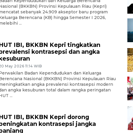
Badan Kependudukan dan Keluarga Berencana
Nasional (BKKBN) Provinsi Kepulauan Riau (Kepri)
mencatat sebanyak 24.909 akseptor baru program
Keluarga Berencana (KB) hingga Semester I 2026,
melebihi ...
HUT IBI, BKKBN Kepri tingkatkan
prevalensi kontrasepsi dan angka
kesuburan
20 May 2026 11:14 WIB
Perwakilan Badan Kependudukan dan Keluarga
Berencana Nasional (BKKBN) Provinsi Kepulauan Riau
meningkatkan angka prevalensi kontrasepsi modern
dan angka kesuburan total dalam rangka peringatan
HUT ...
HUT IBI, BKKBN Kepri dorong
peningkatan kontrasepsi jangka
panjang