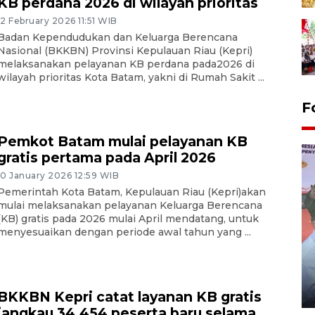
KB perdana 2026 di wilayah prioritas
12 February 2026 11:51 WIB
Badan Kependudukan dan Keluarga Berencana
Nasional (BKKBN) Provinsi Kepulauan Riau (Kepri)
melaksanakan pelayanan KB perdana pada2026 di
wilayah prioritas Kota Batam, yakni di Rumah Sakit ...
F
Pemkot Batam mulai pelayanan KB
gratis pertama pada April 2026
10 January 2026 12:59 WIB
Pemerintah Kota Batam, Kepulauan Riau (Kepri)akan
mulai melaksanakan pelayanan Keluarga Berencana
(KB) gratis pada 2026 mulai April mendatang, untuk
menyesuaikan dengan periode awal tahun yang ...
Distribusi logistik pemilu
gunakan mobil jenazah
08 February 2024 15:30 WIB, 2024
BKKBN Kepri catat layanan KB gratis
jangkau 34.454 peserta baru selama