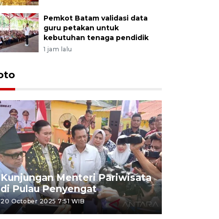
Pemkot Batam validasi data
guru petakan untuk
kebutuhan tenaga pendidik
1 jam lalu
oto
KPU Teta
Nyanyang
Kunjungan Menteri Pariwisata
dan wakil
di Pulau Penyengat
periode 
20 October 2025 7:51 WIB
09 January 20