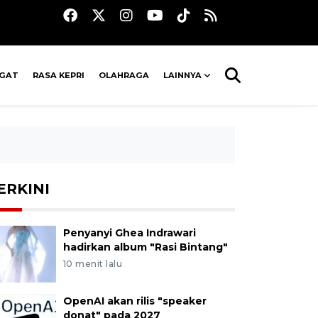
AGAT
RASA KEPRI
OLAHRAGA
LAINNYA
ERKINI
Penyanyi Ghea Indrawari
hadirkan album "Rasi Bintang"
10 menit lalu
OpenAI akan rilis "speaker
donat" pada 2027