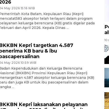
2026
04 May 2026 15:16 WIB
Pemerintah Kota Batam, Kepulauan Riau (Kepri)
mencatat583 akseptor telah terlayani dalam program
pelayanan keluarga berencana (KB) gratis digelar pada
P
Februari dan April 2026. Kepala Dinas ...
a
10 
BKKBN Kepri targetkan 4.587
penerima KB baru & ibu
pascapersalinan
04 May 2026 10:59 WIB
Badan Kependudukan dan Keluarga Berencana
Nasional (BKKBN) Provinsi Kepulauan Riau (Kepri)
menargetkan 4.587 akseptor keluarga berencana (KB)
baru dan juga KB untuk ibu pascapersalinan dalam
rangka ...
BKKBN Kepri laksanakan pelayanan