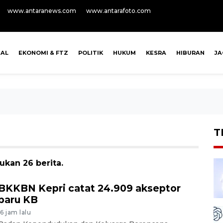
www.antaranews.com
www.antarafoto.com
NAL
EKONOMI & FTZ
POLITIK
HUKUM
KESRA
HIBURAN
J
T
ukan 26 berita.
BKKBN Kepri catat 24.909 akseptor
baru KB
16 jam lalu