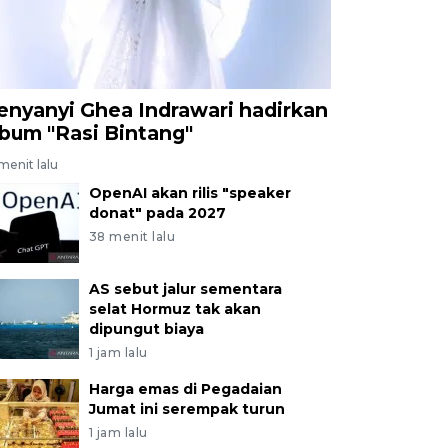
enyanyi Ghea Indrawari hadirkan
lbum "Rasi Bintang"
menit lalu
OpenAI akan rilis "speaker
donat" pada 2027
38 menit lalu
AS sebut jalur sementara
selat Hormuz tak akan
dipungut biaya
1 jam lalu
Harga emas di Pegadaian
Jumat ini serempak turun
1 jam lalu