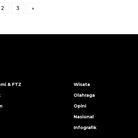
2
3
»
mi & FTZ
Wisata
k
Olahraga
m
Opini
Nasional
Infografik