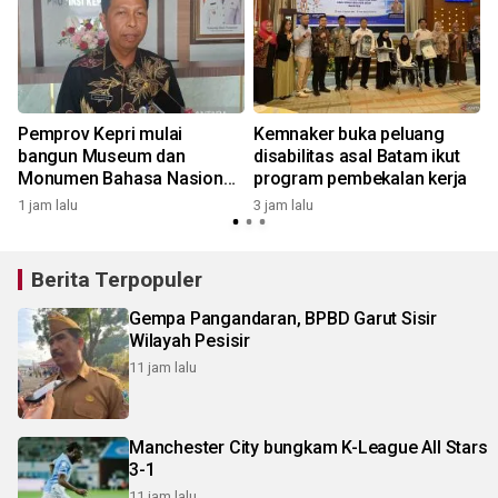
Pemprov Kepri mulai
Kemnaker buka peluang
bangun Museum dan
disabilitas asal Batam ikut
Monumen Bahasa Nasional
program pembekalan kerja
di Penyengat
1 jam lalu
3 jam lalu
6
Berita Terpopuler
Gempa Pangandaran, BPBD Garut Sisir
Wilayah Pesisir
11 jam lalu
Manchester City bungkam K-League All Stars
3-1
11 jam lalu