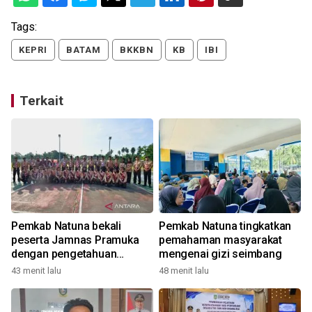
Tags:
KEPRI
BATAM
BKKBN
KB
IBI
Terkait
Pemkab Natuna bekali
Pemkab Natuna tingkatkan
peserta Jamnas Pramuka
pemahaman masyarakat
dengan pengetahuan
mengenai gizi seimbang
geopark
43 menit lalu
48 menit lalu
3