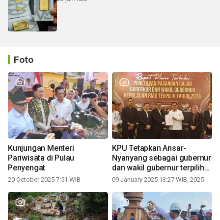
Foto
Kunjungan Menteri
KPU Tetapkan Ansar-
Pariwisata di Pulau
Nyanyang sebagai gubernur
Penyengat
dan wakil gubernur terpilih
periode 2025-2030
20 October 2025 7:51 WIB
09 January 2025 13:27 WIB, 2025