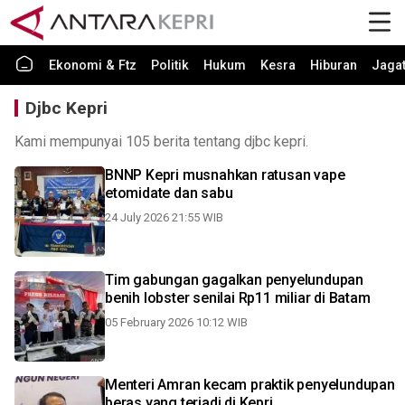
Ekonomi & Ftz
Politik
Hukum
Kesra
Hiburan
Jaga
Djbc Kepri
Kami mempunyai 105 berita tentang djbc kepri.
BNNP Kepri musnahkan ratusan vape
etomidate dan sabu
24 July 2026 21:55 WIB
Tim gabungan gagalkan penyelundupan
benih lobster senilai Rp11 miliar di Batam
05 February 2026 10:12 WIB
Menteri Amran kecam praktik penyelundupan
beras yang terjadi di Kepri