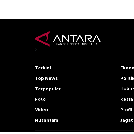
>
Terkini
Ekono
Top News
Politi
Terpopuler
Huku
Foto
Kesra
Video
Profil
Nusantara
Jagat