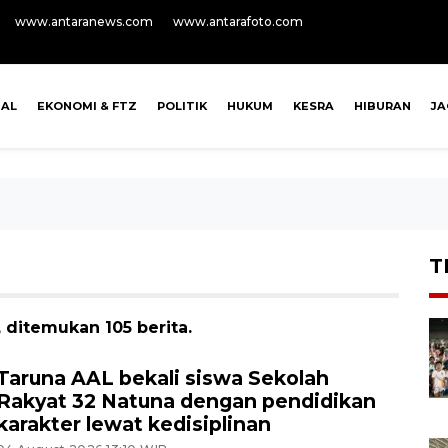
www.antaranews.com
www.antarafoto.com
NAL
EKONOMI & FTZ
POLITIK
HUKUM
KESRA
HIBURAN
J
T
 ditemukan 105 berita.
Taruna AAL bekali siswa Sekolah
Rakyat 32 Natuna dengan pendidikan
karakter lewat kedisiplinan