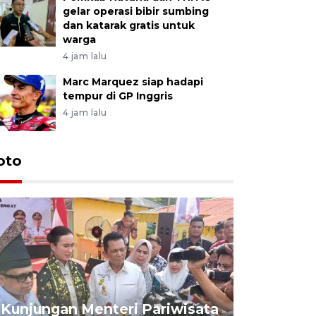
gelar operasi bibir sumbing
dan katarak gratis untuk
warga
4 jam lalu
Marc Marquez siap hadapi
tempur di GP Inggris
4 jam lalu
oto
KPU Teta
Nyanyang
Kunjungan Menteri Pariwisata
dan wakil