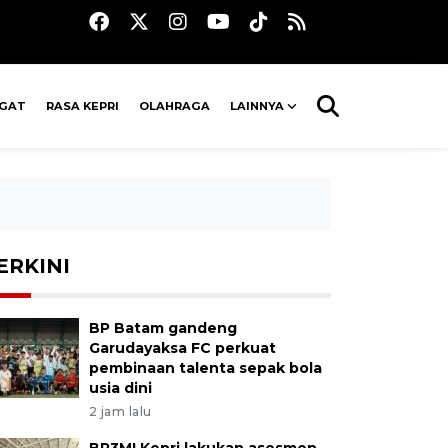
AGAT
RASA KEPRI
OLAHRAGA
LAINNYA
ERKINI
BP Batam gandeng
Garudayaksa FC perkuat
pembinaan talenta sepak bola
usia dini
2 jam lalu