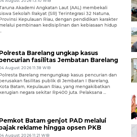
04 August 2026 13:10 WIB
Taruna Akademi Angkatan Laut (AAL) membekali
siswa Sekolah Rakyat (SR) Terintegrasi 32 Natuna,
Provinsi Kepulauan Riau, dengan pendidikan karakter
melalui pembinaan kedisiplinan dan kebiasaan hidup
..
Polresta Barelang ungkap kasus
pencurian fasilitas Jembatan Barelang
04 August 2026 11:38 WIB
Polresta Barelang mengungkap kasus pencurian dan
perusakan fasilitas publik di Jembatan I Barelang,
Kota Batam, Kepulauan Riau, yang mengakibatkan
kerugian negara sekitar Rp400 juta. Pelaksana ...
Pemkot Batam genjot PAD melalui
pajak reklame hingga opsen PKB
04 August 2026 11:21 WIB