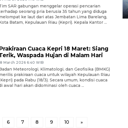
gunakan mobil jenazah
Tim SAR gabungan menggelar operasi pencarian
terhadap seorang pria berusia 35 tahun yang diduga
08 February 2024 15:30 WIB, 2024
melompat ke laut dari atas Jembatan Lima Barelang,
Kota Batam, Kepulauan Riau (Kepri). Kepala Kantor ...
Prakiraan Cuaca Kepri 18 Maret: Siang
Terik, Waspada Hujan di Malam Hari
18 March 2026 6:40 WIB
Badan Meteorologi, Klimatologi, dan Geofisika (BMKG)
merilis prakiraan cuaca untuk wilayah Kepulauan Riau
(Kepri) pada Rabu (18/3). Secara umum, kondisi cuaca
di awal hari akan didominasi oleh cuaca ...
6
7
8
9
10
»