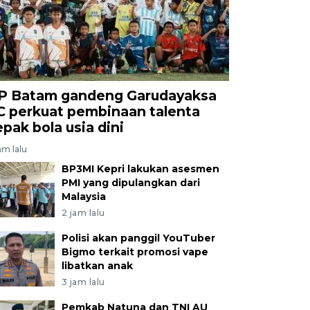
P Batam gandeng Garudayaksa
C perkuat pembinaan talenta
epak bola usia dini
am lalu
BP3MI Kepri lakukan asesmen
PMI yang dipulangkan dari
Malaysia
2 jam lalu
Polisi akan panggil YouTuber
Bigmo terkait promosi vape
libatkan anak
3 jam lalu
Pemkab Natuna dan TNI AU