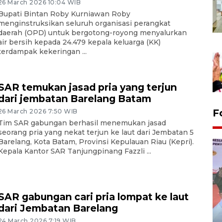
26 March 2026 10:04 WIB
Bupati Bintan Roby Kurniawan Roby
menginstruksikan seluruh organisasi perangkat
daerah (OPD) untuk bergotong-royong menyalurkan
air bersih kepada 24.479 kepala keluarga (KK)
terdampak kekeringan ...
SAR temukan jasad pria yang terjun
dari jembatan Barelang Batam
F
26 March 2026 7:50 WIB
Tim SAR gabungan berhasil menemukan jasad
seorang pria yang nekat terjun ke laut dari Jembatan 5
Barelang, Kota Batam, Provinsi Kepulauan Riau (Kepri).
Kepala Kantor SAR Tanjungpinang Fazzli ...
SAR gabungan cari pria lompat ke laut
dari Jembatan Barelang
Distribusi logistik pemilu
24 March 2026 7:19 WIB