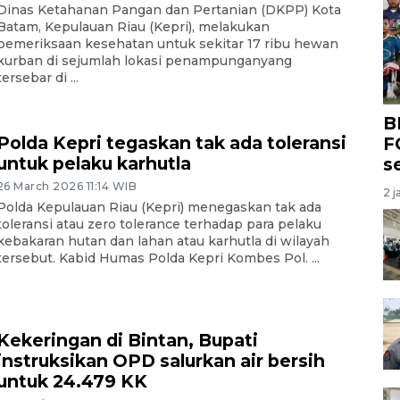
Dinas Ketahanan Pangan dan Pertanian (DKPP) Kota
Batam, Kepulauan Riau (Kepri), melakukan
pemeriksaan kesehatan untuk sekitar 17 ribu hewan
kurban di sejumlah lokasi penampunganyang
tersebar di ...
B
Polda Kepri tegaskan tak ada toleransi
F
untuk pelaku karhutla
s
26 March 2026 11:14 WIB
2 j
Polda Kepulauan Riau (Kepri) menegaskan tak ada
toleransi atau zero tolerance terhadap para pelaku
kebakaran hutan dan lahan atau karhutla di wilayah
tersebut. Kabid Humas Polda Kepri Kombes Pol. ...
Kekeringan di Bintan, Bupati
instruksikan OPD salurkan air bersih
untuk 24.479 KK