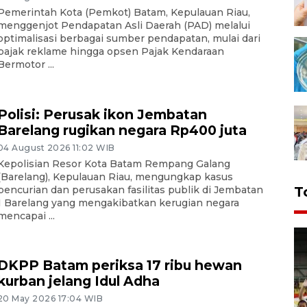
Pemerintah Kota (Pemkot) Batam, Kepulauan Riau,
menggenjot Pendapatan Asli Daerah (PAD) melalui
optimalisasi berbagai sumber pendapatan, mulai dari
pajak reklame hingga opsen Pajak Kendaraan
Bermotor ...
Polisi: Perusak ikon Jembatan
Barelang rugikan negara Rp400 juta
04 August 2026 11:02 WIB
Kepolisian Resor Kota Batam Rempang Galang
(Barelang), Kepulauan Riau, mengungkap kasus
pencurian dan perusakan fasilitas publik di Jembatan
T
1 Barelang yang mengakibatkan kerugian negara
mencapai ...
DKPP Batam periksa 17 ribu hewan
kurban jelang Idul Adha
20 May 2026 17:04 WIB