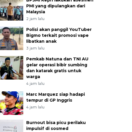
BP3MI Kepri lakukan asesmen
PMI yang dipulangkan dari
Malaysia
2 jam lalu
Polisi akan panggil YouTuber
Bigmo terkait promosi vape
libatkan anak
3 jam lalu
Pemkab Natuna dan TNI AU
gelar operasi bibir sumbing
dan katarak gratis untuk
warga
4 jam lalu
Marc Marquez siap hadapi
tempur di GP Inggris
4 jam lalu
Burnout bisa picu perilaku
impulsif di sosmed