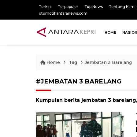
Terkini
Terpopuler
Top News
Tentang Kami
otomotif.antaranews.com
HOME
NASIO
Home
Tag
Jembatan 3 Barelang
#JEMBATAN 3 BARELANG
Kumpulan berita jembatan 3 barelang,