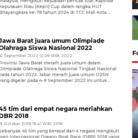
Malaysia, mengikuti kejuaraan pencak silat Kapolda
Kepulauan Riau (Kepri) Cup dalam rangka HUT
Bhayangkara ke-78 tahun 2024 di TCC Mall Kota ...
Jawa Barat juara umum Olimpiade
Olahraga Siswa Nasional 2022
F
10 September 2022 12:38 WIB, 2022
Provinsi Jawa Barat meraih juara umum dalam
Olimpiade Olahraga Siswa Nasional Tingkat Nasional
pada tahun 2022. Jabar meraih juara umum O2SN
yang digelar pada 4-9 September 2022 ini untuk ...
45 tim dari empat negara meriahkan
DBR 2018
Distribusi logistik pemilu
gunakan mobil jenazah
19 October 2018 19:41 WIB, 2018
Sebanyak 45 tim yang berasal dari 4 negara mengikuti
08 February 2024 15:30 WIB, 2024
iven Internasional Dragon Boat Race (DBR) 2018 yang