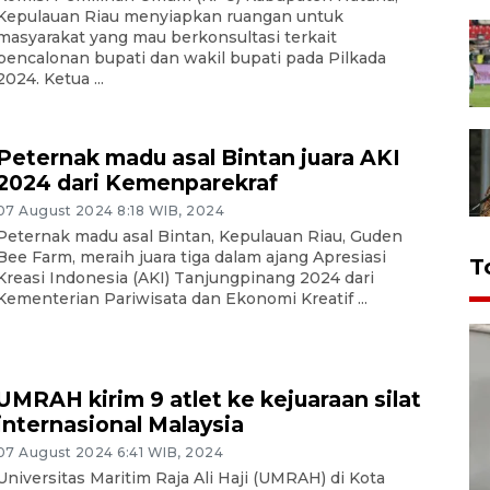
Kepulauan Riau menyiapkan ruangan untuk
masyarakat yang mau berkonsultasi terkait
pencalonan bupati dan wakil bupati pada Pilkada
2024. Ketua ...
Peternak madu asal Bintan juara AKI
2024 dari Kemenparekraf
07 August 2024 8:18 WIB, 2024
Peternak madu asal Bintan, Kepulauan Riau, Guden
Bee Farm, meraih juara tiga dalam ajang Apresiasi
T
Kreasi Indonesia (AKI) Tanjungpinang 2024 dari
Kementerian Pariwisata dan Ekonomi Kreatif ...
UMRAH kirim 9 atlet ke kejuaraan silat
internasional Malaysia
07 August 2024 6:41 WIB, 2024
Universitas Maritim Raja Ali Haji (UMRAH) di Kota