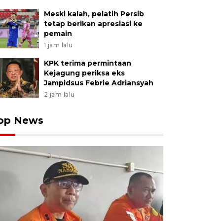
Meski kalah, pelatih Persib
tetap berikan apresiasi ke
pemain
1 jam lalu
KPK terima permintaan
Kejagung periksa eks
Jampidsus Febrie Adriansyah
2 jam lalu
op News