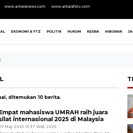
www.antaranews.com
www.antarafoto.com
NAL
EKONOMI & FTZ
POLITIK
HUKUM
KESRA
HIBURAN
J
l
L
T
nal, ditemukan 10 berita.
Empat mahasiswa UMRAH raih juara
silat internasional 2025 di Malaysia
07 May 2025 13:37 WIB, 2025