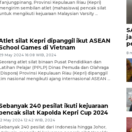
Tanjungpinang, Provinsi Kepulauan Riau (Kepri)
mengirim sembilan atlet (mahasiswa) pencak silat
untuk mengikuti kejuaraan Malaysian Varsity ...
S
j
Atlet silat Kepri dipanggil ikut ASEAN
p
School Games di Vietnam
8 m
29 May 2024 16:08 WIB, 2024
Seorang atlet silat binaan Pusat Pendidikan dan
Latihan Pelajar (PPLP) Dinas Pemuda dan Olahraga
(Dispora) Provinsi Kepulauan Riau (Kepri) dipanggil
tim nasional mengikuti ajang internasional ASEAN ...
Sebanyak 240 pesilat ikuti kejuaraan
pencak silat Kapolda Kepri Cup 2024
12 May 2024 12:42 WIB, 2024
Sebanyak 240 pesilat dari Indonesia hingga Johor,