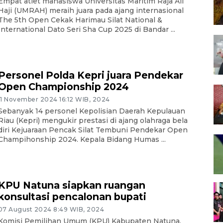
Empat atlet mahasiswa Universitas Maritim Raja Ali
Haji (UMRAH) meraih juara pada ajang internasional
The 5th Open Cekak Harimau Silat National &
International Dato Seri Sha Cup 2025 di Bandar ...
Personel Polda Kepri juara Pendekar
Open Championship 2024
11 November 2024 16:12 WIB, 2024
Sebanyak 14 personel Kepolisian Daerah Kepulauan
Riau (Kepri) mengukir prestasi di ajang olahraga bela
diri Kejuaraan Pencak Silat Tembuni Pendekar Open
Champihonship 2024. Kepala Bidang Humas ...
KPU Natuna siapkan ruangan
konsultasi pencalonan bupati
07 August 2024 8:49 WIB, 2024
Komisi Pemilihan Umum (KPU) Kabupaten Natuna,