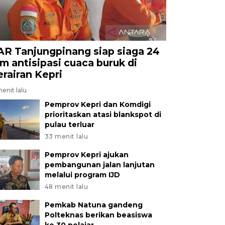
AR Tanjungpinang siap siaga 24
am antisipasi cuaca buruk di
erairan Kepri
enit lalu
Pemprov Kepri dan Komdigi
prioritaskan atasi blankspot di
pulau terluar
33 menit lalu
Pemprov Kepri ajukan
pembangunan jalan lanjutan
melalui program IJD
48 menit lalu
Pemkab Natuna gandeng
Polteknas berikan beasiswa
ke 30 pelajar