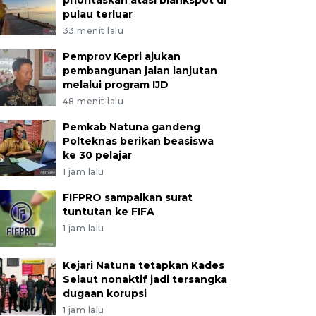
prioritaskan atasi blankspot di
pulau terluar
33 menit lalu
Pemprov Kepri ajukan
pembangunan jalan lanjutan
melalui program IJD
48 menit lalu
Pemkab Natuna gandeng
Polteknas berikan beasiswa
ke 30 pelajar
1 jam lalu
FIFPRO sampaikan surat
tuntutan ke FIFA
1 jam lalu
Kejari Natuna tetapkan Kades
Selaut nonaktif jadi tersangka
dugaan korupsi
1 jam lalu