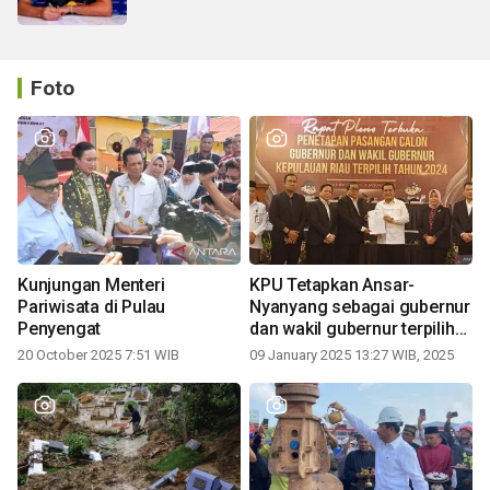
Foto
Kunjungan Menteri
KPU Tetapkan Ansar-
Pariwisata di Pulau
Nyanyang sebagai gubernur
Penyengat
dan wakil gubernur terpilih
periode 2025-2030
20 October 2025 7:51 WIB
09 January 2025 13:27 WIB, 2025