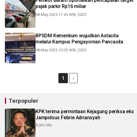
Pemkot Batam optimalkan pencapaian target
pajak parkir Rp16 miliar
08 May 2025 11:45 WIB, 2025
BPSDM Kemenkum wujudkan Astacita
melalui Kampus Pengayoman Pancasila
08 May 2025 10:05 WIB, 2025
1
Terpopuler
KPK terima permintaan Kejagung periksa eks
Jampidsus Febrie Adriansyah
8 jam lalu