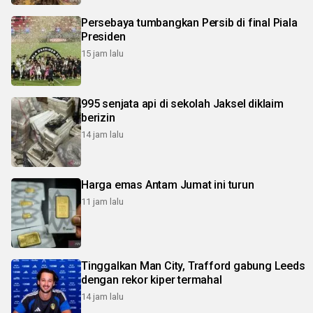
Persebaya tumbangkan Persib di final Piala
Presiden
15 jam lalu
995 senjata api di sekolah Jaksel diklaim
berizin
14 jam lalu
Harga emas Antam Jumat ini turun
11 jam lalu
Tinggalkan Man City, Trafford gabung Leeds
dengan rekor kiper termahal
14 jam lalu