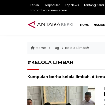
Terkini
Terpopuler
Top News
Tentang Kami
otomotif.antaranews.com
HOME
NASIO
Home
Tag
Kelola Limbah
#KELOLA LIMBAH
Kumpulan berita kelola limbah, ditemu