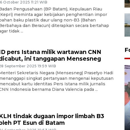
16 October 2025 11:21 WIB
Badan Pengusahaan (BP Batam), Kepulauan Riau
(Kepri) meminta agar kebijakan penghentian impor
bahan baku plastik daur ulang non-B3 (Bahan
Berbahaya dan Beracun) diterapkan secara bertahap
agar tidak ...
F
ID pers Istana milik wartawan CNN
dicabut, ini tanggapan Mensesneg
28 September 2025 19:59 WIB
Menteri Sekretaris Negara (Mensesneg) Prasetyo Hadi
menanggapi singkat pertanyaan mengenai keputusan
mencabut kartu identitas Pers Istana milik jurnalis
CNN Indonesia bernama Diana Valencia pada ...
Distribusi logistik pemilu
KLH tindak dugaan impor limbah B3
gunakan mobil jenazah
oleh PT Esun di Batam
08 February 2024 15:30 WIB, 2024