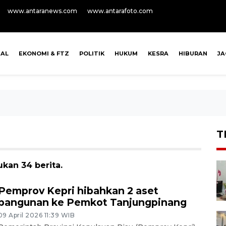
www.antaranews.com
www.antarafoto.com
NAL
EKONOMI & FTZ
POLITIK
HUKUM
KESRA
HIBURAN
J
T
kan 34 berita.
Pemprov Kepri hibahkan 2 aset
bangunan ke Pemkot Tanjungpinang
09 April 2026 11:39 WIB