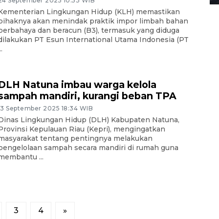
24 September 2025 10:53 WIB
Kementerian Lingkungan Hidup (KLH) memastikan
pihaknya akan menindak praktik impor limbah bahan
berbahaya dan beracun (B3), termasuk yang diduga
dilakukan PT Esun International Utama Indonesia (PT
..
DLH Natuna imbau warga kelola
sampah mandiri, kurangi beban TPA
13 September 2025 18:34 WIB
Dinas Lingkungan Hidup (DLH) Kabupaten Natuna,
Provinsi Kepulauan Riau (Kepri), mengingatkan
masyarakat tentang pentingnya melakukan
pengelolaan sampah secara mandiri di rumah guna
membantu ...
3
4
»