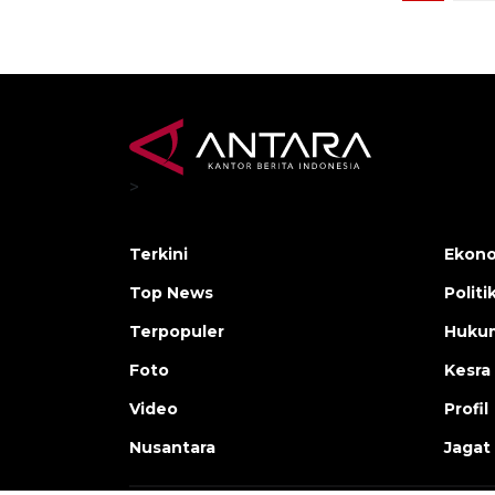
>
Terkini
Ekono
Top News
Politi
Terpopuler
Huku
Foto
Kesra
Video
Profil
Nusantara
Jagat