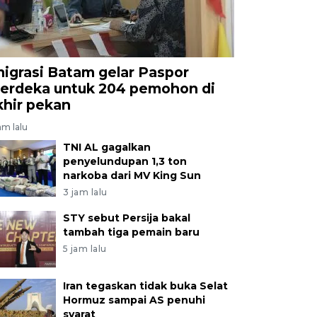
migrasi Batam gelar Paspor
erdeka untuk 204 pemohon di
khir pekan
am lalu
TNI AL gagalkan
penyelundupan 1,3 ton
narkoba dari MV King Sun
3 jam lalu
STY sebut Persija bakal
tambah tiga pemain baru
5 jam lalu
Iran tegaskan tidak buka Selat
Hormuz sampai AS penuhi
syarat