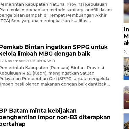
Pemerintah Kabupaten Natuna, Provinsi Kepulauan
Riau mulai menerapkan metode sanitary landfill dalam
pengelolaan sampah di Tempat Pembuangan Akhir
(TPA) Sebayarguna meningkatkan kualitas ...
I
M
a
Pemkab Bintan ingatkan SPPG untuk
2 j
kelola limbah MBG dengan baik
07 November 2025 16:04 WIB
Pemerintah Kabupaten (Pemkab) Bintan, Provinsi
Kepulauan Riau (Kepri), mengingatkan Satuan
Pelayanan Pemenuhan Gizi (SPPG) untuk mengelola
limbah hasil olahan makanan dengan baik dantidak ...
BP Batam minta kebijakan
penghentian impor non-B3 diterapkan
bertahap