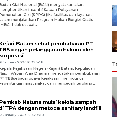
Badan Gizi Nasional (BGN) menyatakan akan
menghentikan insentif Satuan Pelayanan
Pemenuhan Gizi (SPPG) jika fasilitas dan layanan
dalam menjalankan Program Makan Bergizi Gratis
(MBG) tidak sesuai ...
Kejari Batam sebut pembubaran PT
TBS cegah pelanggaran hukum oleh
korporasi
16 January 2026 16:35 WIB
T
Kepala Kejaksaan Negeri (Kajari) Batam, Kepulauan
Riau I Wayan Wira Dharma mengatakan pembubaran
PT TBSsebagai upaya Kejaksaan melindungi
kepentingan masyarakat dan mencegah terulang ...
Pemkab Natuna mulai kelola sampah
di TPA dengan metode sanitary landfill
12 January 2026 19:47 WIB