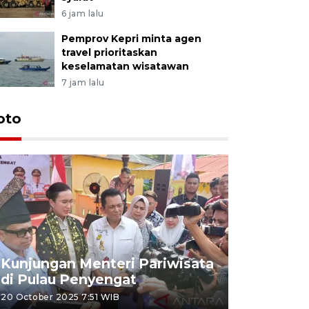
6 jam lalu
Pemprov Kepri minta agen
travel prioritaskan
keselamatan wisatawan
7 jam lalu
oto
KPU Teta
Nyanyang
Kunjungan Menteri Pariwisata
dan wakil
di Pulau Penyengat
periode 
20 October 2025 7:51 WIB
09 January 20