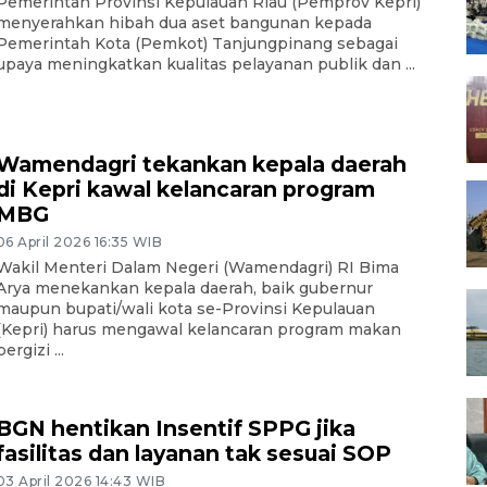
Pemerintah Provinsi Kepulauan Riau (Pemprov Kepri)
menyerahkan hibah dua aset bangunan kepada
Pemerintah Kota (Pemkot) Tanjungpinang sebagai
upaya meningkatkan kualitas pelayanan publik dan ...
Wamendagri tekankan kepala daerah
di Kepri kawal kelancaran program
MBG
06 April 2026 16:35 WIB
Wakil Menteri Dalam Negeri (Wamendagri) RI Bima
Arya menekankan kepala daerah, baik gubernur
maupun bupati/wali kota se-Provinsi Kepulauan
(Kepri) harus mengawal kelancaran program makan
bergizi ...
BGN hentikan Insentif SPPG jika
fasilitas dan layanan tak sesuai SOP
03 April 2026 14:43 WIB