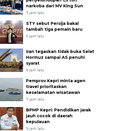
penyelundupan 1,3 ton
narkoba dari MV King Sun
3 jam lalu
STY sebut Persija bakal
tambah tiga pemain baru
5 jam lalu
Iran tegaskan tidak buka Selat
Hormuz sampai AS penuhi
syarat
6 jam lalu
Pemprov Kepri minta agen
travel prioritaskan
keselamatan wisatawan
7 jam lalu
BPMP Kepri: Pendidikan jarak
jauh cocok di daerah
kepulauan
9 jam lalu