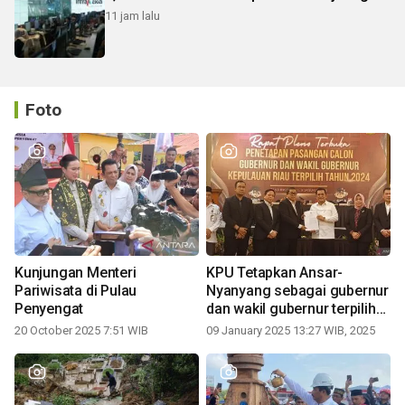
11 jam lalu
Foto
Kunjungan Menteri
KPU Tetapkan Ansar-
Pariwisata di Pulau
Nyanyang sebagai gubernur
Penyengat
dan wakil gubernur terpilih
periode 2025-2030
20 October 2025 7:51 WIB
09 January 2025 13:27 WIB, 2025