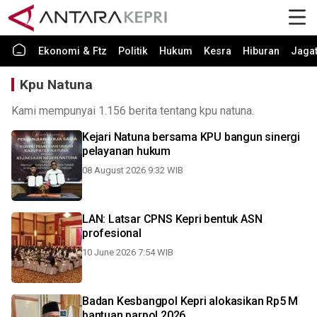
Ekonomi & Ftz
Politik
Hukum
Kesra
Hiburan
Jaga
Kpu Natuna
Kami mempunyai 1.156 berita tentang kpu natuna.
Kejari Natuna bersama KPU bangun sinergi
pelayanan hukum
08 August 2026 9:32 WIB
LAN: Latsar CPNS Kepri bentuk ASN
profesional
10 June 2026 7:54 WIB
Badan Kesbangpol Kepri alokasikan Rp5 M
bantuan parpol 2026