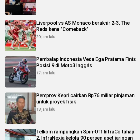
Liverpool vs AS Monaco berakhir 2-3, The
Reds kena "Comeback"
20 jam lalu
Pembalap Indonesia Veda Ega Pratama Finis
Posisi 9 di Moto3 Inggris
17 jam lalu
Pemprov Kepri cairkan Rp76 miliar pinjaman
untuk proyek fisik
18 jam lalu
Telkom rampungkan Spin-Off InfraCo tahap
2, InfraNexia kelola 90 persen aset jaringan