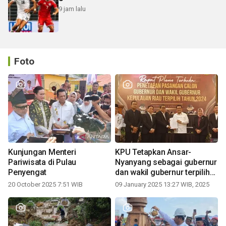
9 jam lalu
Foto
Kunjungan Menteri
KPU Tetapkan Ansar-
Pariwisata di Pulau
Nyanyang sebagai gubernur
Penyengat
dan wakil gubernur terpilih
periode 2025-2030
20 October 2025 7:51 WIB
09 January 2025 13:27 WIB, 2025