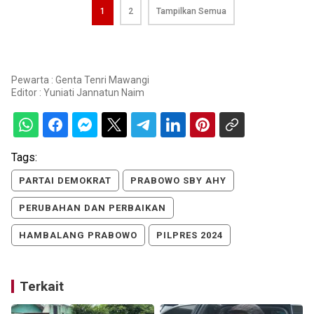
1
2
Tampilkan Semua
Pewarta : Genta Tenri Mawangi
Editor :
Yuniati Jannatun Naim
Tags:
PARTAI DEMOKRAT
PRABOWO SBY AHY
PERUBAHAN DAN PERBAIKAN
HAMBALANG PRABOWO
PILPRES 2024
Terkait