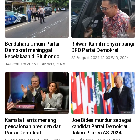
Bendahara Umum Partai
Ridwan Kamil menyambangi
Demokrat meninggal
DPD Partai Demokrat
kecelakaan di Situbondo
23 August 2024 12:00 WIB, 2024
14 February 2025 11:45 WIB, 2025
2
Kamala Harris menangi
Joe Biden mundur sebagai
Y
pencalonan presiden dari
kandidat Partai Demokrat
Partai Demokrat
dalam Pilpres AS 2024