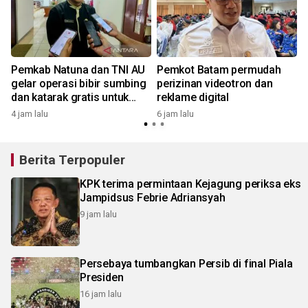
Pemkab Natuna dan TNI AU
Pemkot Batam permudah
gelar operasi bibir sumbing
perizinan videotron dan
dan katarak gratis untuk
reklame digital
warga
4 jam lalu
6 jam lalu
7
Berita Terpopuler
KPK terima permintaan Kejagung periksa eks
Jampidsus Febrie Adriansyah
9 jam lalu
Persebaya tumbangkan Persib di final Piala
Presiden
16 jam lalu