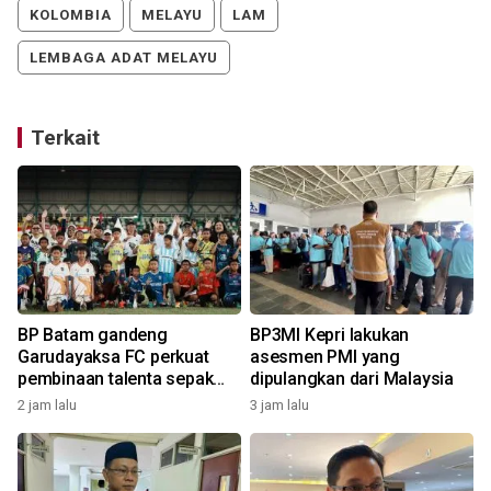
KOLOMBIA
MELAYU
LAM
LEMBAGA ADAT MELAYU
Terkait
BP Batam gandeng
BP3MI Kepri lakukan
a
Garudayaksa FC perkuat
asesmen PMI yang
pembinaan talenta sepak
dipulangkan dari Malaysia
bola usia dini
2 jam lalu
3 jam lalu
6