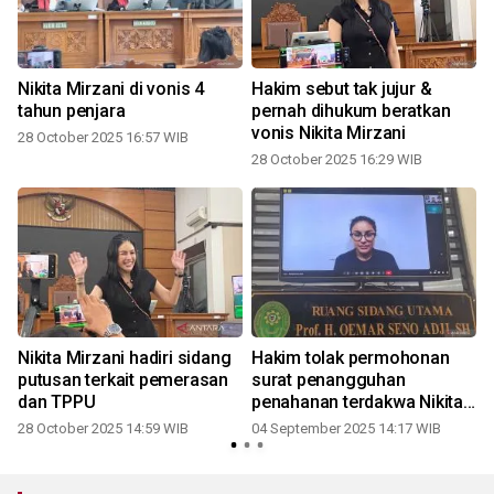
Nikita Mirzani di vonis 4
Hakim sebut tak jujur &
tahun penjara
pernah dihukum beratkan
vonis Nikita Mirzani
28 October 2025 16:57 WIB
28 October 2025 16:29 WIB
m
Nikita Mirzani hadiri sidang
Hakim tolak permohonan
putusan terkait pemerasan
surat penangguhan
dan TPPU
penahanan terdakwa Nikita
Mirzani
28 October 2025 14:59 WIB
04 September 2025 14:17 WIB
3