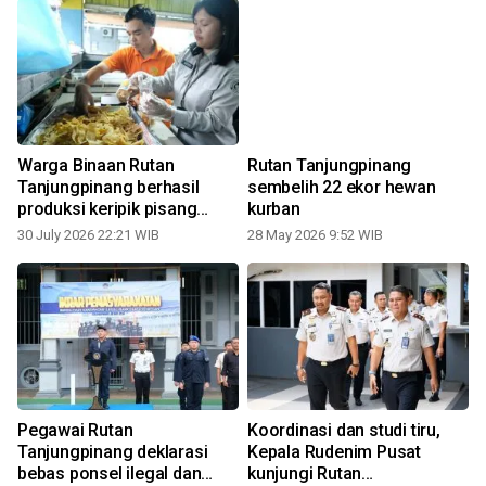
Warga Binaan Rutan
Rutan Tanjungpinang
Tanjungpinang berhasil
sembelih 22 ekor hewan
produksi keripik pisang
kurban
rujiba
30 July 2026 22:21 WIB
28 May 2026 9:52 WIB
2
Pegawai Rutan
Koordinasi dan studi tiru,
l
Tanjungpinang deklarasi
Kepala Rudenim Pusat
bebas ponsel ilegal dan
kunjungi Rutan