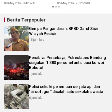
narkoba
Tanjungpinang
09 May 2026 8:42 WIB
06 May 2026 20:26 WIB
Berita Terpopuler
Gempa Pangandaran, BPBD Garut Sisir
Wilayah Pesisir
15 jam lalu
Persib vs Persebaya, Polrestabes Bandung
siagakan 1.380 personel antisipasi konvoi
Bobotoh
1 jam lalu
Polisi selidiki penemuan senjata api dan
"airsoft gun" disalah satu sekolah swasta
6 jam lalu