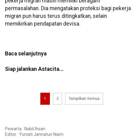
pekerja migran masih memiliki beragam
permasalahan. Dia mengatakan proteksi bagi pekerja
migran pun harus terus ditingkatkan, selain
memikirkan pendapatan devisa.
Baca selanjutnya
Siap jalankan Astacita...
1
2
Tampilkan Semua
Pewarta : Nabil Ihsan
Editor :
Yuniati Jannatun Naim