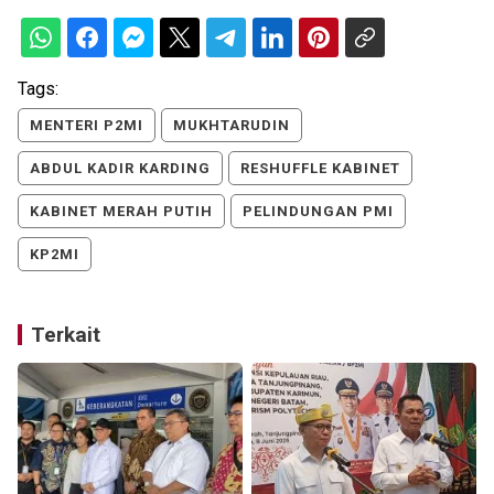
Tags:
MENTERI P2MI
MUKHTARUDIN
ABDUL KADIR KARDING
RESHUFFLE KABINET
KABINET MERAH PUTIH
PELINDUNGAN PMI
KP2MI
Terkait