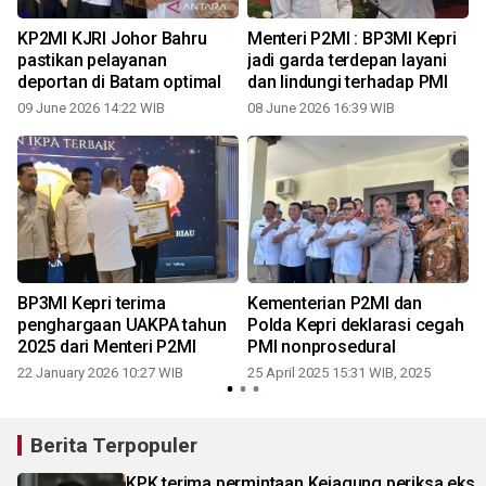
KP2MI KJRI Johor Bahru
Menteri P2MI : BP3MI Kepri
pastikan pelayanan
jadi garda terdepan layani
deportan di Batam optimal
dan lindungi terhadap PMI
09 June 2026 14:22 WIB
08 June 2026 16:39 WIB
2
BP3MI Kepri terima
Kementerian P2MI dan
penghargaan UAKPA tahun
Polda Kepri deklarasi cegah
2025 dari Menteri P2MI
PMI nonprosedural
22 January 2026 10:27 WIB
25 April 2025 15:31 WIB, 2025
2
Berita Terpopuler
KPK terima permintaan Kejagung periksa eks