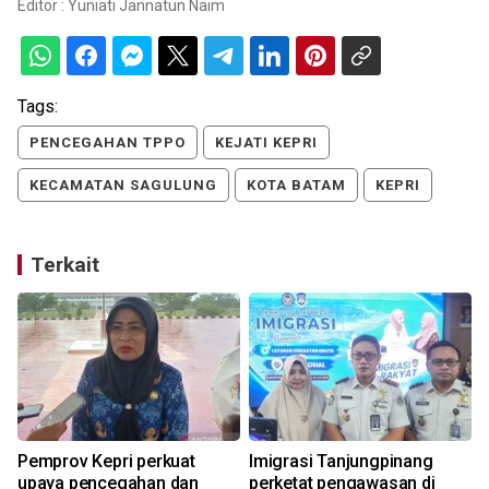
Editor :
Yuniati Jannatun Naim
Tags:
PENCEGAHAN TPPO
KEJATI KEPRI
KECAMATAN SAGULUNG
KOTA BATAM
KEPRI
Terkait
Pemprov Kepri perkuat
Imigrasi Tanjungpinang
upaya pencegahan dan
perketat pengawasan di