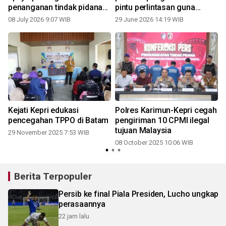
penanganan tindak pidana
pintu perlintasan guna
perdagangan orang
cegah TPPO
08 July 2026 9:07 WIB
29 June 2026 14:19 WIB
Kejati Kepri edukasi
Polres Karimun-Kepri cegah
pencegahan TPPO di Batam
pengiriman 10 CPMI ilegal
tujuan Malaysia
29 November 2025 7:53 WIB
08 October 2025 10:06 WIB
Berita Terpopuler
Persib ke final Piala Presiden, Lucho ungkap
perasaannya
22 jam lalu