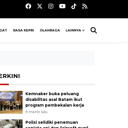
AGAT
RASA KEPRI
OLAHRAGA
LAINNYA
ERKINI
Kemnaker buka peluang
disabilitas asal Batam ikut
program pembekalan kerja
9 menit lalu
Polisi selidiki penemuan