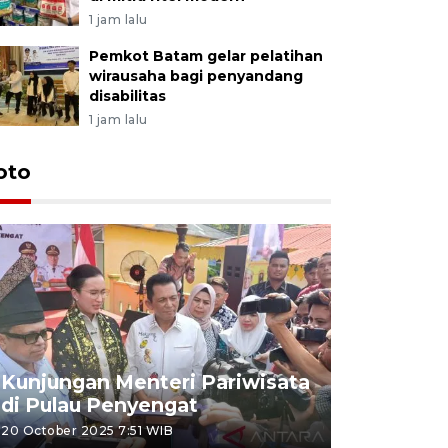
1 jam lalu
Pemkot Batam gelar pelatihan
wirausaha bagi penyandang
disabilitas
1 jam lalu
oto
KPU Teta
Nyanyang
Kunjungan Menteri Pariwisata
dan wakil
di Pulau Penyengat
periode 
20 October 2025 7:51 WIB
09 January 20