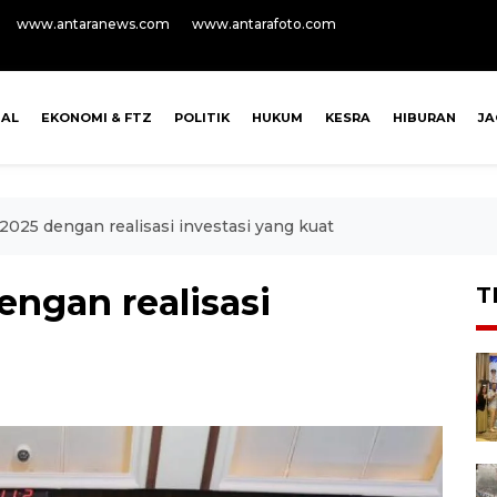
www.antaranews.com
www.antarafoto.com
NAL
EKONOMI & FTZ
POLITIK
HUKUM
KESRA
HIBURAN
J
2025 dengan realisasi investasi yang kuat
engan realisasi
T