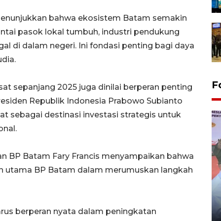
 menunjukkan bahwa ekosistem Batam semakin
antai pasok lokal tumbuh, industri pendukung
l di dalam negeri. Ini fondasi penting bagi daya
dia.
F
t sepanjang 2025 juga dinilai berperan penting
residen Republik Indonesia Prabowo Subianto
 sebagai destinasi investasi strategis untuk
nal.
aan BP Batam Fary Francis menyampaikan bahwa
akan utama BP Batam dalam merumuskan langkah
Distribusi logistik pemilu
gunakan mobil jenazah
us berperan nyata dalam peningkatan
08 February 2024 15:30 WIB, 2024