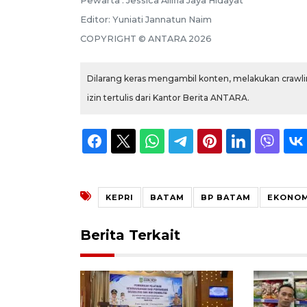
Pewarta :
Jessica Allifia Jaya Hidayat
Editor:
Yuniati Jannatun Naim
COPYRIGHT ©
ANTARA
2026
Dilarang keras mengambil konten, melakukan crawlin
izin tertulis dari Kantor Berita ANTARA.
KEPRI
BATAM
BP BATAM
EKONOM
Berita Terkait