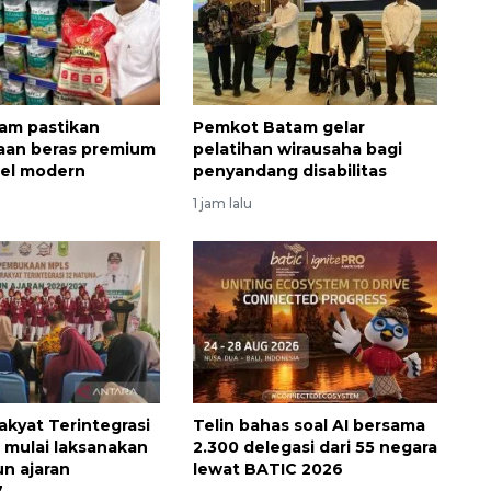
am pastikan
Pemkot Batam gelar
aan beras premium
pelatihan wirausaha bagi
itel modern
penyandang disabilitas
1 jam lalu
akyat Terintegrasi
Telin bahas soal AI bersama
 mulai laksanakan
2.300 delegasi dari 55 negara
n ajaran
lewat BATIC 2026