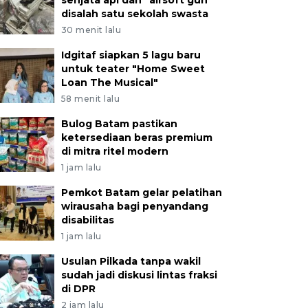
senjata api dan "airsoft gun"
disalah satu sekolah swasta
30 menit lalu
Idgitaf siapkan 5 lagu baru
untuk teater "Home Sweet
Loan The Musical"
58 menit lalu
Bulog Batam pastikan
ketersediaan beras premium
di mitra ritel modern
1 jam lalu
Pemkot Batam gelar pelatihan
wirausaha bagi penyandang
disabilitas
1 jam lalu
Usulan Pilkada tanpa wakil
sudah jadi diskusi lintas fraksi
di DPR
2 jam lalu