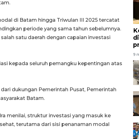
atam.
modal di Batam hingga Triwulan III 2025 tercatat
andingkan periode yang sama tahun sebelumnya.
K
d
alah satu daerah dengan capaian investasi
p
9 m
si kepada seluruh pemangku kepentingan atas
as dari dukungan Pemerintah Pusat, Pemerintah
 masyarakat Batam.
a menilai, struktur investasi yang masuk ke
ehat, terutama dari sisi penanaman modal