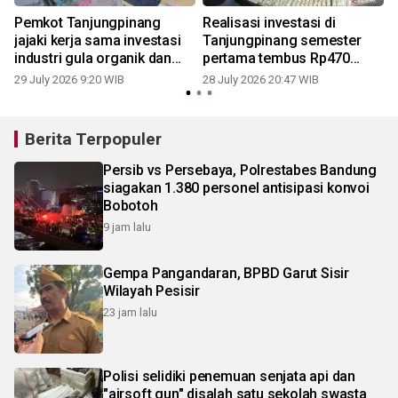
Pemkot Tanjungpinang
Realisasi investasi di
jajaki kerja sama investasi
Tanjungpinang semester
industri gula organik dan
pertama tembus Rp470
VCO
miliar
29 July 2026 9:20 WIB
28 July 2026 20:47 WIB
2
Berita Terpopuler
Persib vs Persebaya, Polrestabes Bandung
siagakan 1.380 personel antisipasi konvoi
Bobotoh
9 jam lalu
Gempa Pangandaran, BPBD Garut Sisir
Wilayah Pesisir
23 jam lalu
Polisi selidiki penemuan senjata api dan
"airsoft gun" disalah satu sekolah swasta