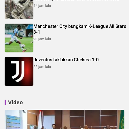
14 jam lalu
Manchester City bungkam K-League All Stars
3-1
23 jam lalu
Juventus taklukkan Chelsea 1-0
22 jam lalu
Video