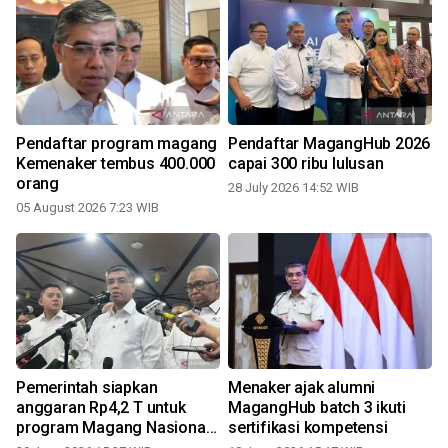
Pendaftar program magang
Pendaftar MagangHub 2026
Kemenaker tembus 400.000
capai 300 ribu lulusan
orang
28 July 2026 14:52 WIB
05 August 2026 7:23 WIB
Pemerintah siapkan
Menaker ajak alumni
anggaran Rp4,2 T untuk
MagangHub batch 3 ikuti
program Magang Nasional
sertifikasi kompetensi
2026