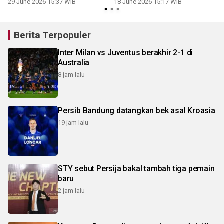
29 June 2026 15:37 WIB
18 June 2026 15:17 WIB
2
Berita Terpopuler
Inter Milan vs Juventus berakhir 2-1 di
Australia
8 jam lalu
Persib Bandung datangkan bek asal Kroasia
19 jam lalu
STY sebut Persija bakal tambah tiga pemain
baru
2 jam lalu