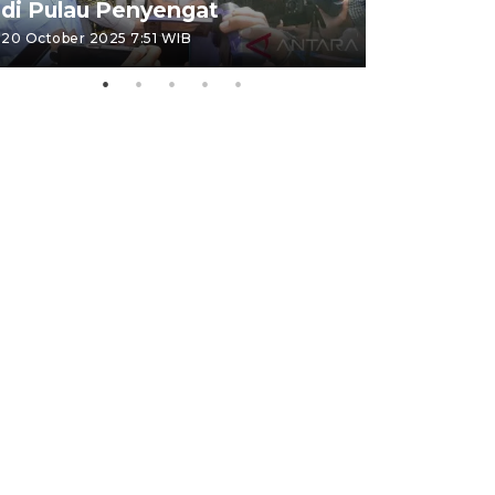
di Pulau Penyengat
periode 
20 October 2025 7:51 WIB
09 January 20