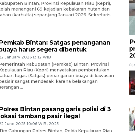
Kabupaten Bintan, Provinsi Kepulauan Riau (Kepri),
telah menangani 69 kejadian kebakaran hutan dan
lahan (karhutla) sepanjang Januari 2026. Sekretaris ...
P
Pemkab Bintan: Satgas penanganan
p
buaya harus segera dibentuk
2
22 January 2026 13:12 WIB
Pemerintah Kabupaten (Pemkab) Bintan, Provinsi
8 j
Kepulauan Riau (Kepri) menyatakan pembentukan
satuan tugas (Satgas) penanganan buaya di kawasan
pesisir sangat mendesak, karena belakangan
serangan ...
Polres Bintan pasang garis polisi di 3
lokasi tambang pasir ilegal
22 June 2025 10:06 WIB, 2025
Tim Gabungan Polres Bintan, Polda Kepulauan Riau