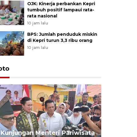
OJK: Kinerja perbankan Kepri
tumbuh positif lampaui rata-
rata nasional
10 jam lalu
BPS: Jumlah penduduk miskin
di Kepri turun 3,3 ribu orang
10 jam lalu
oto
KPU Teta
Nyanyang
Kunjungan Menteri Pariwisata
dan wakil