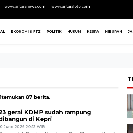
www.antaranews.com
www.antarafoto.com
NAL
EKONOMI & FTZ
POLITIK
HUKUM
KESRA
HIBURAN
J
T
itemukan 87 berita.
23 gerai KDMP sudah rampung
dibangun di Kepri
10 June 2026 20:13 WIB