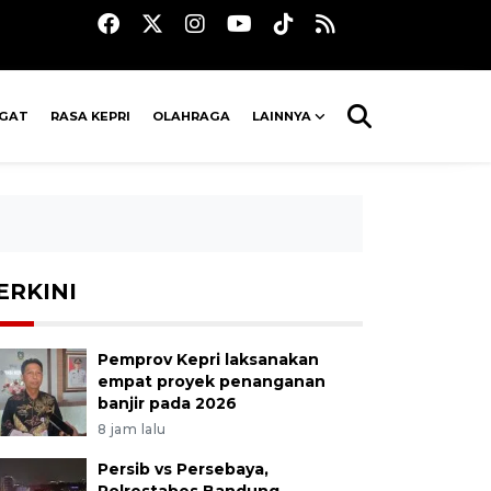
AGAT
RASA KEPRI
OLAHRAGA
LAINNYA
ERKINI
Pemprov Kepri laksanakan
empat proyek penanganan
banjir pada 2026
8 jam lalu
Persib vs Persebaya,