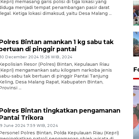
(Kepri) memasang garis polisi di tiga lokasi yang
diduga menjadi tempat penambangan pasir darat
ilegal. Ketiga lokasi dimaksud, yaitu Desa Malang ...
Polres Bintan amankan 1 kg sabu tak
bertuan di pinggir pantai
30 December 2024 15:26 WIB, 2024
Kepolisian Resor (Polres) Bintan, Kepulauan Riau
F
(Kepri) mengamankan satu kilogram narkoba jenis
sabu-sabu tak bertuan di pinggir Pantai Tanjung
Keling, Desa Malang Rapat, Kabupaten Bintan,
Provinsi ...
Polres Bintan tingkatkan pengamanan
Pantai Trikora
19 June 2024 7:59 WIB, 2024
Personel Polres Bintan, Polda Kepulauan Riau (Kepri)
Distribusi logistik pemilu
meningkatkan patroli pengamanan objek wisata di