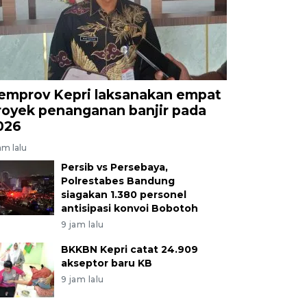
emprov Kepri laksanakan empat
royek penanganan banjir pada
026
am lalu
Persib vs Persebaya,
Polrestabes Bandung
siagakan 1.380 personel
antisipasi konvoi Bobotoh
9 jam lalu
BKKBN Kepri catat 24.909
akseptor baru KB
9 jam lalu