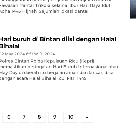
gunakan mobil jenazah
kawasan Pantai Trikora selama libur Hari Raya Idul
08 February 2024 15:30 WIB, 2024
Adha 1445 Hijriah. Sejumlah lokasi pantai ...
Hari buruh di Bintan diisi dengan Halal
Bihalal
02 May 2024 6:51 WIB, 2024
Polres Bintan Polda Kepulauan Riau (Kepri)
memastikan peringatan Hari Buruh Internasional atau
May Day di daerah itu berjalan aman dan lancar, diisi
dengan acara Halal Bihalal Idul Fitri 1445 ...
6
7
8
9
10
»