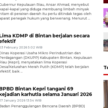
Gubernur Kepulauan Riau, Ansar Ahmad, menyebut
kapal-kapal yang diduga membuang limbah minyak
hitam di perairan daerah itu perlu ditindak tegas oleh
aparat penegak hukum yang berwenang. Menurut ...
Lima KDMP di Bintan berjalan secara
efektif
03 February 2026 5:02 WIB
Dinas Koperasi Usaha Mikro Perindustrian dan
Perdagangan (DKUPP) Kabupaten Bintan, Kepulauan
Riau (Kepri), menyatakan lima Koperasi
Desa/Kelurahan Merah Putih (KDMP) telah berjalan
T
efektif, baik ...
BPBD Bintan Kepri tangani 69
kejadian karhutla selama Januari 2026
27 January 2026 13:54 WIB
Badan Penanggulangan Bencana Daerah (BPBD)