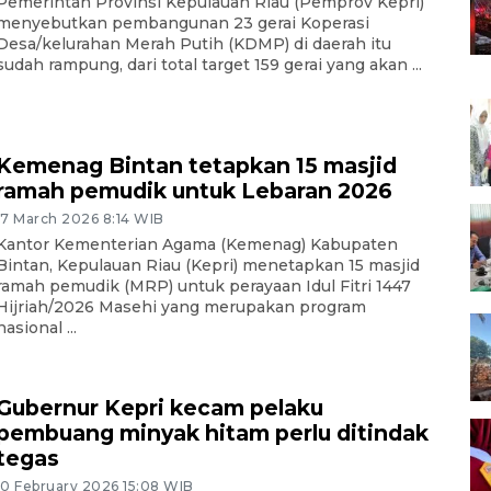
Pemerintah Provinsi Kepulauan Riau (Pemprov Kepri)
menyebutkan pembangunan 23 gerai Koperasi
Desa/kelurahan Merah Putih (KDMP) di daerah itu
sudah rampung, dari total target 159 gerai yang akan ...
Kemenag Bintan tetapkan 15 masjid
ramah pemudik untuk Lebaran 2026
17 March 2026 8:14 WIB
Kantor Kementerian Agama (Kemenag) Kabupaten
Bintan, Kepulauan Riau (Kepri) menetapkan 15 masjid
ramah pemudik (MRP) untuk perayaan Idul Fitri 1447
Hijriah/2026 Masehi yang merupakan program
nasional ...
Gubernur Kepri kecam pelaku
pembuang minyak hitam perlu ditindak
tegas
10 February 2026 15:08 WIB