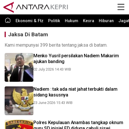
Ekonomi & Ftz
Politik
Hukum
Kesra
Hiburan
Jaga
Jaksa Di Batam
Kami mempunyai 399 berita tentang jaksa di batam.
Menko Yusril persilakan Nadiem Makarim
ajukan banding
02 July 2026 14:43 WIB
Nadiem : tak ada niat jahat terbukti dalam
sidang kasusnya
23 June 2026 15:43 WIB
Polres Kepulauan Anambas tangkap oknum
guru SD inisial FD diduga cabuli siswi