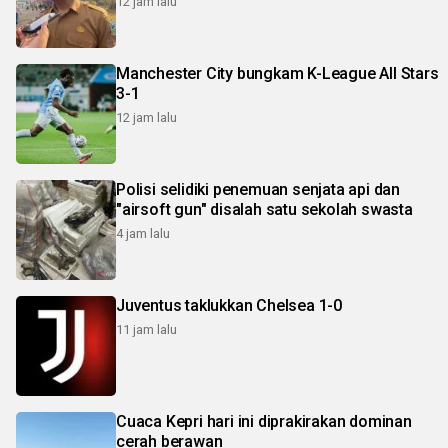
12 jam lalu
Manchester City bungkam K-League All Stars
3-1
12 jam lalu
Polisi selidiki penemuan senjata api dan
"airsoft gun" disalah satu sekolah swasta
4 jam lalu
Juventus taklukkan Chelsea 1-0
11 jam lalu
Cuaca Kepri hari ini diprakirakan dominan
cerah berawan