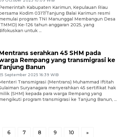
09 October 2025 10:09 WIB
Pemerintah Kabupaten Karimun, Kepulauan Riau
bersama Kodim 0317/Tanjung Balai Karimun resmi
memulai program TNI Manunggal Membangun Desa
(TMMD) Ke-126 tahun anggaran 2025, yang
difokuskan untuk ...
Mentrans serahkan 45 SHM pada
warga Rempang yang transmigrasi ke
Tanjung Banun
25 September 2025 16:39 WIB
Menteri Transmigrasi (Mentrans) Muhammad Iftitah
Sulaiman Suryanagara menyerahkan 45 sertifikat hak
milik (SHM) kepada para warga Rempang yang
mengikuti program transmigrasi ke Tanjung Banun, ...
6
7
8
9
10
»