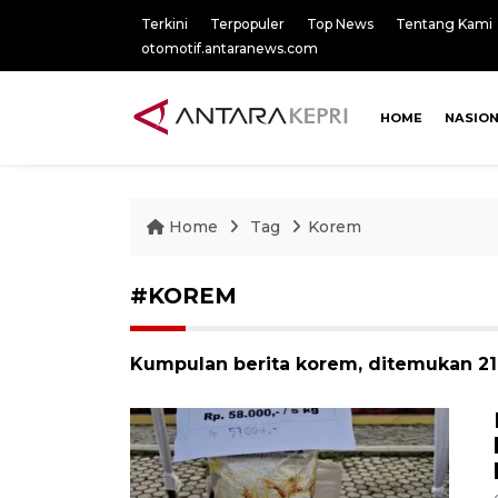
Terkini
Terpopuler
Top News
Tentang Kami
otomotif.antaranews.com
HOME
NASIO
Home
Tag
Korem
#KOREM
Kumpulan berita korem, ditemukan 219