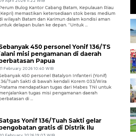
09 April 2026 11:22 WIB
Perum Bulog Kantor Cabang Batam, Kepulauan Riau
(Kepri) memastikan ketersediaan stok beras medium
di wilayah Batam dan Karimun dalam kondisi aman
untuk delapan bulan ke depan. “Untuk ...
Sebanyak 450 personel Yonif 136/TS
jalani misi pengamanan di daerah
perbatasan Papua
21 February 2026 10:40 WIB
Sebanyak 450 personel Batalyon Infanteri (Yonif)
136/Tuah Sakti di bawah kendali Korem 033/Wira
Pratama mendapatkan tugas dari Mabes TNI untuk
menjalankan tugas misi pengamanan daerah
perbatasan di ...
Satgas Yonif 136/Tuah Sakti gelar
pengobatan gratis di Distrik Ilu
20 February 2026 19:03 WIB