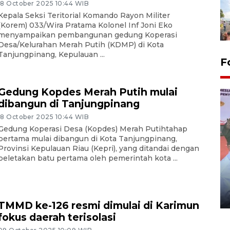
18 October 2025 10:44 WIB
Kepala Seksi Teritorial Komando Rayon Militer
(Korem) 033/Wira Pratama Kolonel Inf Joni Eko
menyampaikan pembangunan gedung Koperasi
Desa/Kelurahan Merah Putih (KDMP) di Kota
Tanjungpinang, Kepulauan ...
F
Gedung Kopdes Merah Putih mulai
dibangun di Tanjungpinang
18 October 2025 10:44 WIB
Gedung Koperasi Desa (Kopdes) Merah Putihtahap
pertama mulai dibangun di Kota Tanjungpinang,
Provinsi Kepulauan Riau (Kepri), yang ditandai dengan
peletakan batu pertama oleh pemerintah kota ...
Distribusi logistik pemilu
gunakan mobil jenazah
08 February 2024 15:30 WIB, 2024
TMMD ke-126 resmi dimulai di Karimun
fokus daerah terisolasi