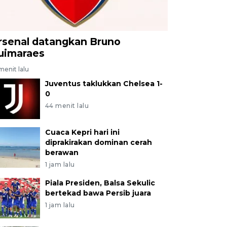
rsenal datangkan Bruno
uimaraes
menit lalu
Juventus taklukkan Chelsea 1-
0
44 menit lalu
Cuaca Kepri hari ini
diprakirakan dominan cerah
berawan
1 jam lalu
Piala Presiden, Balsa Sekulic
bertekad bawa Persib juara
1 jam lalu