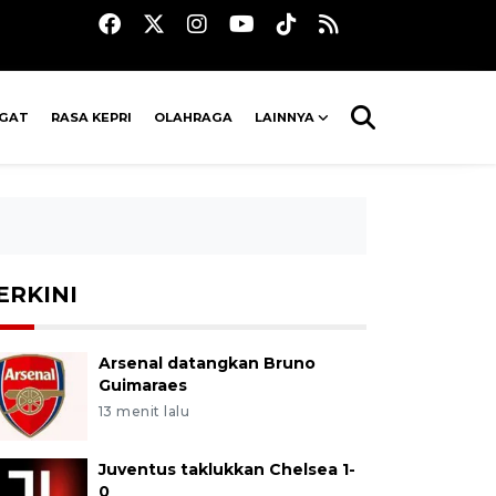
AGAT
RASA KEPRI
OLAHRAGA
LAINNYA
ERKINI
Arsenal datangkan Bruno
Guimaraes
13 menit lalu
Juventus taklukkan Chelsea 1-
0