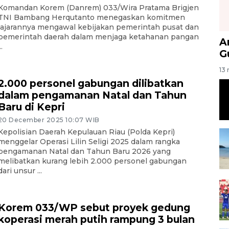
Komandan Korem (Danrem) 033/Wira Pratama Brigjen
TNI Bambang Herqutanto menegaskan komitmen
jajarannya mengawal kebijakan pemerintah pusat dan
pemerintah daerah dalam menjaga ketahanan pangan
A
..
G
13 
2.000 personel gabungan dilibatkan
dalam pengamanan Natal dan Tahun
Baru di Kepri
20 December 2025 10:07 WIB
Kepolisian Daerah Kepulauan Riau (Polda Kepri)
menggelar Operasi Lilin Seligi 2025 dalam rangka
pengamanan Natal dan Tahun Baru 2026 yang
melibatkan kurang lebih 2.000 personel gabungan
dari unsur ...
Korem 033/WP sebut proyek gedung
koperasi merah putih rampung 3 bulan