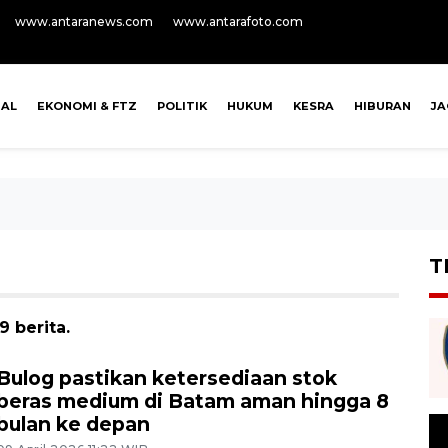
www.antaranews.com
www.antarafoto.com
NAL
EKONOMI & FTZ
POLITIK
HUKUM
KESRA
HIBURAN
J
T
 berita.
Bulog pastikan ketersediaan stok
beras medium di Batam aman hingga 8
bulan ke depan