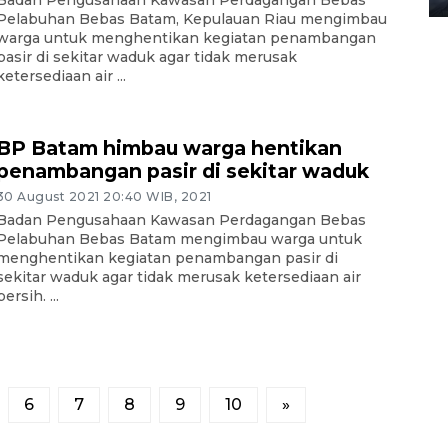
Pelabuhan Bebas Batam, Kepulauan Riau mengimbau
warga untuk menghentikan kegiatan penambangan
pasir di sekitar waduk agar tidak merusak
ketersediaan air ...
BP Batam himbau warga hentikan
penambangan pasir di sekitar waduk
30 August 2021 20:40 WIB, 2021
Badan Pengusahaan Kawasan Perdagangan Bebas
Pelabuhan Bebas Batam mengimbau warga untuk
menghentikan kegiatan penambangan pasir di
sekitar waduk agar tidak merusak ketersediaan air
bersih. ...
6
7
8
9
10
»