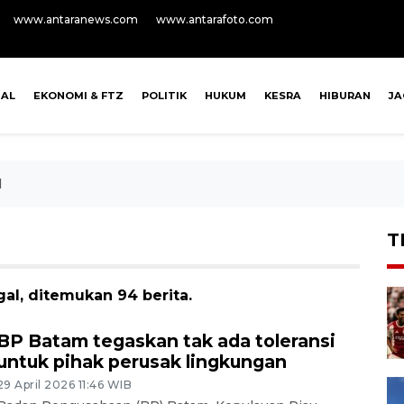
www.antaranews.com
www.antarafoto.com
NAL
EKONOMI & FTZ
POLITIK
HUKUM
KESRA
HIBURAN
J
l
T
al, ditemukan 94 berita.
BP Batam tegaskan tak ada toleransi
untuk pihak perusak lingkungan
29 April 2026 11:46 WIB