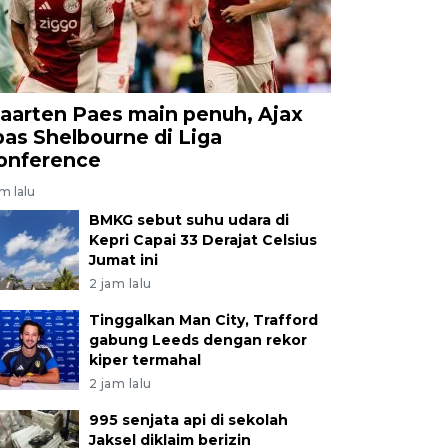
aarten Paes main penuh, Ajax
ibas Shelbourne di Liga
onference
am lalu
BMKG sebut suhu udara di
Kepri Capai 33 Derajat Celsius
Jumat ini
2 jam lalu
Tinggalkan Man City, Trafford
gabung Leeds dengan rekor
kiper termahal
2 jam lalu
995 senjata api di sekolah
Jaksel diklaim berizin