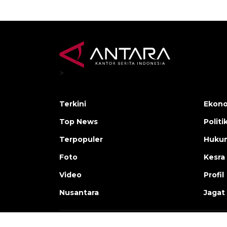
>
Terkini
Ekono
Top News
Politi
Terpopuler
Huku
Foto
Kesra
Video
Profil
Nusantara
Jagat