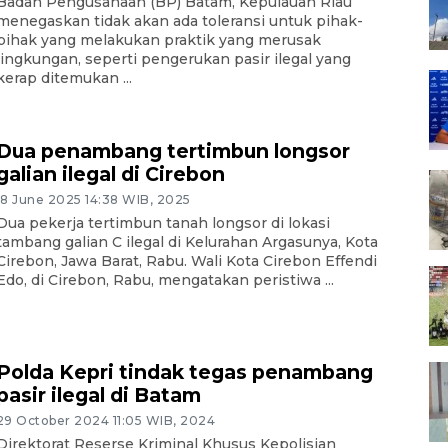
Badan Pengusahaan (BP) Batam, Kepulauan Riau
menegaskan tidak akan ada toleransi untuk pihak-
pihak yang melakukan praktik yang merusak
lingkungan, seperti pengerukan pasir ilegal yang
kerap ditemukan ...
Dua penambang tertimbun longsor
galian ilegal di Cirebon
18 June 2025 14:38 WIB, 2025
Dua pekerja tertimbun tanah longsor di lokasi
tambang galian C ilegal di Kelurahan Argasunya, Kota
Cirebon, Jawa Barat, Rabu. Wali Kota Cirebon Effendi
Edo, di Cirebon, Rabu, mengatakan peristiwa ...
Polda Kepri tindak tegas penambang
pasir ilegal di Batam
29 October 2024 11:05 WIB, 2024
Direktorat Reserse Kriminal Khusus Kepolisian