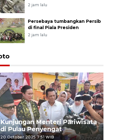
2 jam lalu
Persebaya tumbangkan Persib
di final Piala Presiden
2 jam lalu
oto
KPU Teta
Nyanyang
Kunjungan Menteri Pariwisata
dan wakil
di Pulau Penyengat
periode 
20 October 2025 7:51 WIB
09 January 20