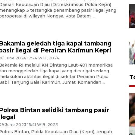
Daerah Kepulauan Riau (Ditreskrimsus Polda Kepri)
menangkap 3 tersangka penambang pasir ilegal yang
beroperasi di wilayah Nongsa, Kota Batam. ...
Bakamla geledah tiga kapal tambang
pasir ilegal di Perairan Karimun Kepri
28 June 2024 17:24 WIB, 2024
Bakamla RI melalui KN Bintang Laut-401 memeriksa
dan menggeledah tiga kapal yang dicurigai sedang
T
melakukan aktifitas ilegal di sekitar Perairan Pulau
Babi, Tanjung Balai Karimun, Jumat. Komandan ...
Polres Bintan selidiki tambang pasir
ilegal
09 June 2023 15:41 WIB, 2023
Polres Bintan, Polda Kepulauan Riau (Kepri), tengah