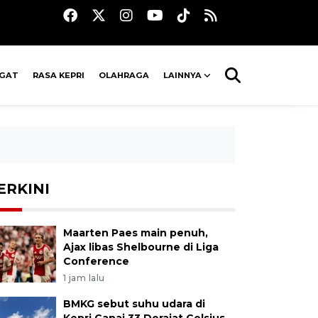
AGAT
RASA KEPRI
OLAHRAGA
LAINNYA
ERKINI
Maarten Paes main penuh,
Ajax libas Shelbourne di Liga
Conference
1 jam lalu
BMKG sebut suhu udara di