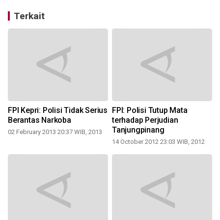
Terkait
FPI Kepri: Polisi Tidak Serius
FPI: Polisi Tutup Mata
Berantas Narkoba
terhadap Perjudian
Tanjungpinang
02 February 2013 20:37 WIB, 2013
0
14 October 2012 23:03 WIB, 2012