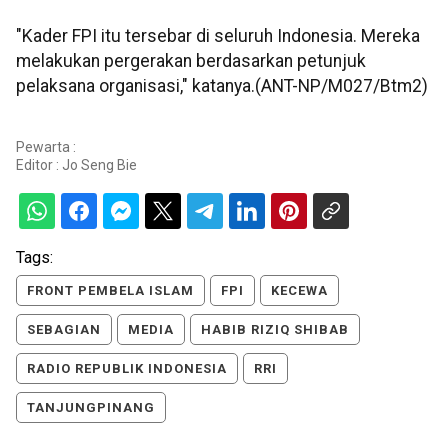
"Kader FPI itu tersebar di seluruh Indonesia. Mereka
melakukan pergerakan berdasarkan petunjuk
pelaksana organisasi," katanya.(ANT-NP/M027/Btm2)
Pewarta :
Editor :
Jo Seng Bie
Tags:
FRONT PEMBELA ISLAM
FPI
KECEWA
SEBAGIAN
MEDIA
HABIB RIZIQ SHIBAB
RADIO REPUBLIK INDONESIA
RRI
TANJUNGPINANG