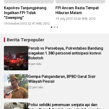
Kapolres Tanjungpinang
FPI Ancam Razia Tempat
Ingatkan FPI Tidak
Hiburan Malam
2
"Sweeping"
15 July 2012 20:42 WIB, 2012
14 October 2012 22:47 WIB, 2012
Berita Terpopuler
Persib vs Persebaya, Polrestabes Bandung
siagakan 1.380 personel antisipasi konvoi
Bobotoh
9 jam lalu
Gempa Pangandaran, BPBD Garut Sisir
Wilayah Pesisir
22 jam lalu
Polisi selidiki penemuan senjata api dan