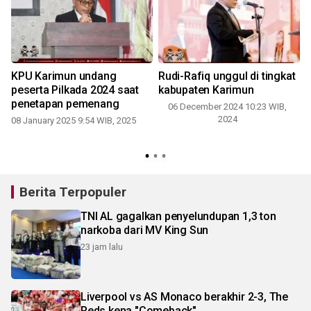
KPU Karimun undang
Rudi-Rafiq unggul di tingkat
a
peserta Pilkada 2024 saat
kabupaten Karimun
penetapan pemenang
06 December 2024 10:23 WIB,
2024
08 January 2025 9:54 WIB, 2025
Berita Terpopuler
TNI AL gagalkan penyelundupan 1,3 ton
narkoba dari MV King Sun
23 jam lalu
Liverpool vs AS Monaco berakhir 2-3, The
Reds kena "Comeback"