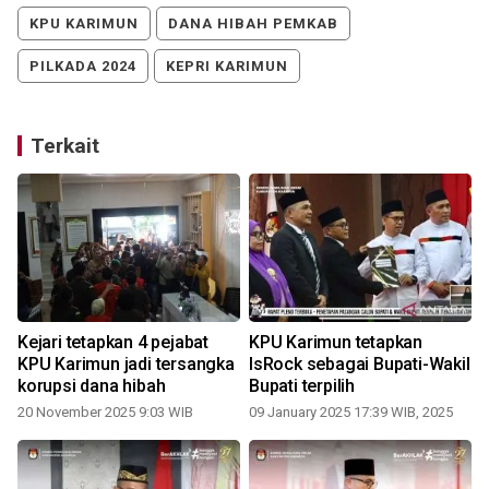
KPU KARIMUN
DANA HIBAH PEMKAB
PILKADA 2024
KEPRI KARIMUN
Terkait
l
Kejari tetapkan 4 pejabat
KPU Karimun tetapkan
i
KPU Karimun jadi tersangka
IsRock sebagai Bupati-Wakil
korupsi dana hibah
Bupati terpilih
20 November 2025 9:03 WIB
09 January 2025 17:39 WIB, 2025