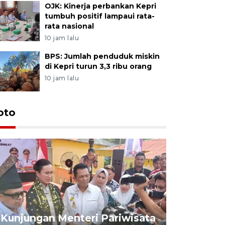
OJK: Kinerja perbankan Kepri
tumbuh positif lampaui rata-
rata nasional
10 jam lalu
BPS: Jumlah penduduk miskin
di Kepri turun 3,3 ribu orang
10 jam lalu
oto
KPU Teta
Nyanyang
Kunjungan Menteri Pariwisata
dan wakil