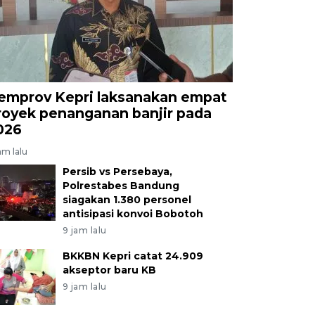
emprov Kepri laksanakan empat
royek penanganan banjir pada
026
am lalu
Persib vs Persebaya,
Polrestabes Bandung
siagakan 1.380 personel
antisipasi konvoi Bobotoh
9 jam lalu
BKKBN Kepri catat 24.909
akseptor baru KB
9 jam lalu