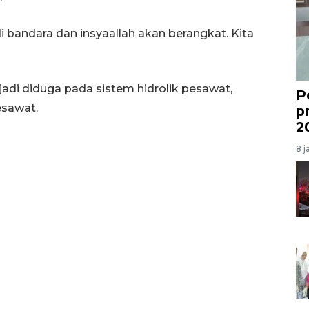
 bandara dan insyaallah akan berangkat. Kita
adi diduga pada sistem hidrolik pesawat,
P
esawat.
p
2
8 j