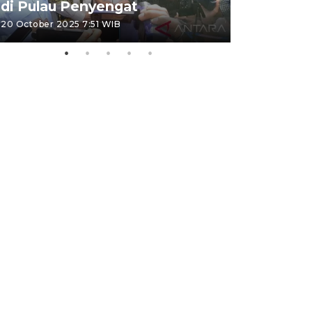
di Pulau Penyengat
periode 
20 October 2025 7:51 WIB
09 January 20