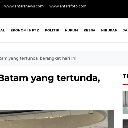
www.antaranews.com
www.antarafoto.com
NAL
EKONOMI & FTZ
POLITIK
HUKUM
KESRA
HIBURAN
J
tam yang tertunda, berangkat hari ini
 Batam yang tertunda,
T