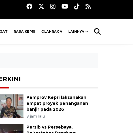
AGAT
RASA KEPRI
OLAHRAGA
LAINNYA
ERKINI
Pemprov Kepri laksanakan
empat proyek penanganan
banjir pada 2026
8 jam lalu
Persib vs Persebaya,