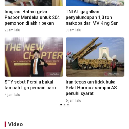
Imigrasi Batam gelar
TNI AL gagalkan
Paspor Merdeka untuk 204
penyelundupan 1,3 ton
pemohon di akhir pekan
narkoba dari MV King Sun
2 jam lalu
3 jam lalu
7
i
STY sebut Persija bakal
Iran tegaskan tidak buka
tambah tiga pemain baru
Selat Hormuz sampai AS
penuhi syarat
4 jam lalu
6 jam lalu
1
Video