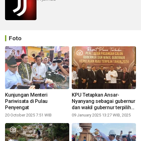
Foto
Kunjungan Menteri
KPU Tetapkan Ansar-
Pariwisata di Pulau
Nyanyang sebagai gubernur
Penyengat
dan wakil gubernur terpilih
periode 2025-2030
20 October 2025 7:51 WIB
09 January 2025 13:27 WIB, 2025