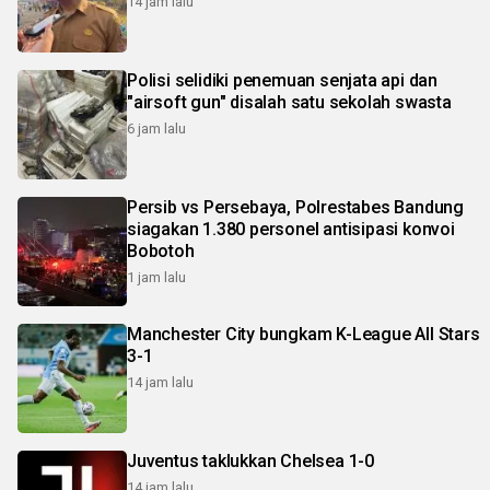
14 jam lalu
Polisi selidiki penemuan senjata api dan
"airsoft gun" disalah satu sekolah swasta
6 jam lalu
Persib vs Persebaya, Polrestabes Bandung
siagakan 1.380 personel antisipasi konvoi
Bobotoh
1 jam lalu
Manchester City bungkam K-League All Stars
3-1
14 jam lalu
Juventus taklukkan Chelsea 1-0
14 jam lalu