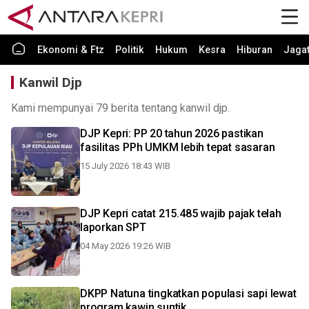
Ekonomi & Ftz
Politik
Hukum
Kesra
Hiburan
Jaga
Kanwil Djp
Kami mempunyai 79 berita tentang kanwil djp.
DJP Kepri: PP 20 tahun 2026 pastikan
fasilitas PPh UMKM lebih tepat sasaran
15 July 2026 18:43 WIB
DJP Kepri catat 215.485 wajib pajak telah
laporkan SPT
04 May 2026 19:26 WIB
DKPP Natuna tingkatkan populasi sapi lewat
program kawin suntik