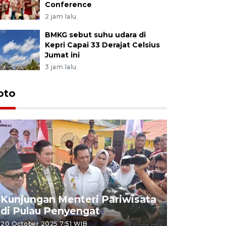
Conference
2 jam lalu
BMKG sebut suhu udara di
Kepri Capai 33 Derajat Celsius
Jumat ini
3 jam lalu
oto
KPU Teta
Nyanyang
Kunjungan Menteri Pariwisata
dan wakil
di Pulau Penyengat
periode 
20 October 2025 7:51 WIB
09 January 20