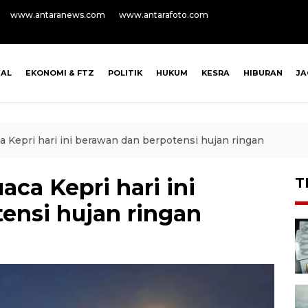
www.antaranews.com
www.antarafoto.com
NAL
EKONOMI & FTZ
POLITIK
HUKUM
KESRA
HIBURAN
J
 Kepri hari ini berawan dan berpotensi hujan ringan
ca Kepri hari ini
T
ensi hujan ringan