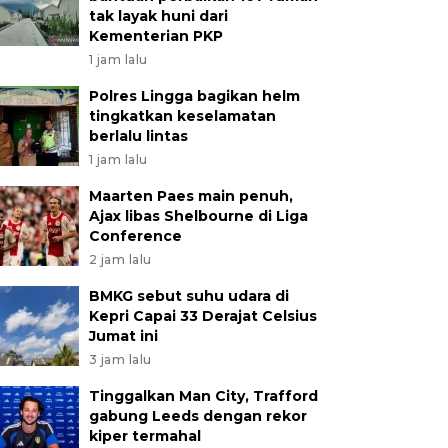
tak layak huni dari
Kementerian PKP
1 jam lalu
Polres Lingga bagikan helm
tingkatkan keselamatan
berlalu lintas
1 jam lalu
Maarten Paes main penuh,
Ajax libas Shelbourne di Liga
Conference
2 jam lalu
BMKG sebut suhu udara di
Kepri Capai 33 Derajat Celsius
Jumat ini
3 jam lalu
Tinggalkan Man City, Trafford
gabung Leeds dengan rekor
kiper termahal