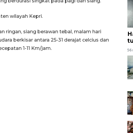
cang berdurasi singkat pada pagi dan siang.
ten wilayah Kepri.
n ringan, siang berawan tebal, malam hari
H
udara berkisar antara 25-31 derajat celcius dan
t
ecepatan 1-11 Km/jam.
56 