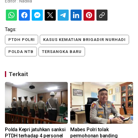
Editor :
Nadilla
Tags:
PTDH POLRI
KASUS KEMATIAN BRIGADIR NURHADI
POLDA NTB
TERSANGKA BARU
Terkait
Polda Kepri jatuhkan sanksi
Mabes Polri tolak
PTDH terhadap 4 personel
permohonan banding