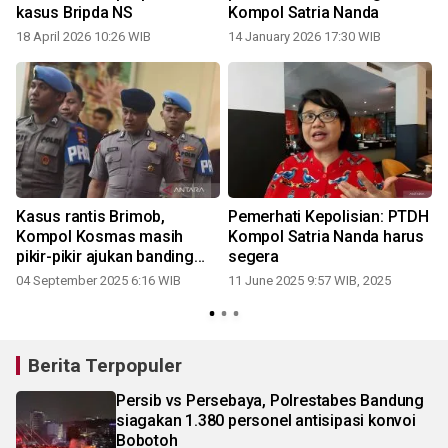
kasus Bripda NS
Kompol Satria Nanda
18 April 2026 10:26 WIB
14 January 2026 17:30 WIB
1
Kasus rantis Brimob,
Pemerhati Kepolisian: PTDH
Kompol Kosmas masih
Kompol Satria Nanda harus
pikir-pikir ajukan banding
segera
usai pecat
2
04 September 2025 6:16 WIB
11 June 2025 9:57 WIB, 2025
Berita Terpopuler
Persib vs Persebaya, Polrestabes Bandung
siagakan 1.380 personel antisipasi konvoi
Bobotoh