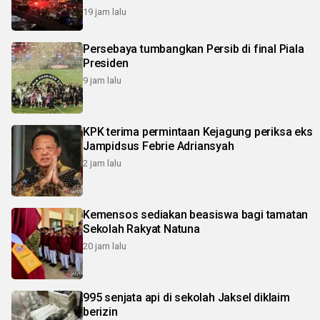
19 jam lalu
Persebaya tumbangkan Persib di final Piala
Presiden
9 jam lalu
KPK terima permintaan Kejagung periksa eks
Jampidsus Febrie Adriansyah
2 jam lalu
Kemensos sediakan beasiswa bagi tamatan
Sekolah Rakyat Natuna
20 jam lalu
995 senjata api di sekolah Jaksel diklaim
berizin