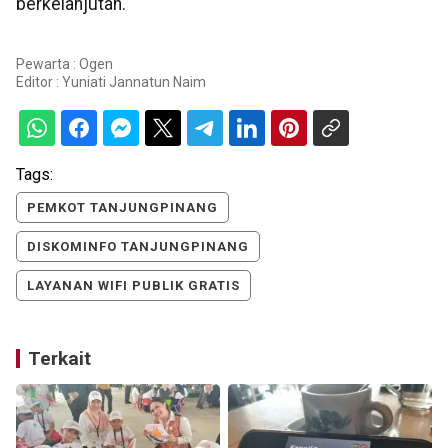
berkelanjutan.
Pewarta : Ogen
Editor :
Yuniati Jannatun Naim
Tags:
PEMKOT TANJUNGPINANG
DISKOMINFO TANJUNGPINANG
LAYANAN WIFI PUBLIK GRATIS
Terkait