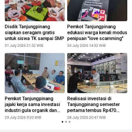
Disdik Tanjungpinang
Pemkot Tanjungpinang
siapkan seragam gratis
edukasi warga kenali modus
untuk siswa TK sampai SMP
penipuan "love scamming"
31 July 2026 21:52 WIB
30 July 2026 14:32 WIB
2
Pemkot Tanjungpinang
Realisasi investasi di
jajaki kerja sama investasi
Tanjungpinang semester
industri gula organik dan
pertama tembus Rp470
VCO
miliar
29 July 2026 9:20 WIB
28 July 2026 20:47 WIB
2