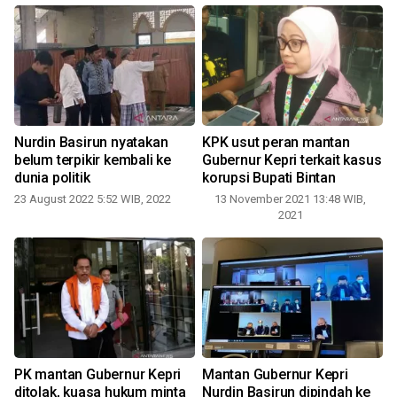
Nurdin Basirun nyatakan
KPK usut peran mantan
belum terpikir kembali ke
Gubernur Kepri terkait kasus
dunia politik
korupsi Bupati Bintan
1
23 August 2022 5:52 WIB, 2022
13 November 2021 13:48 WIB,
2021
PK mantan Gubernur Kepri
Mantan Gubernur Kepri
ditolak, kuasa hukum minta
Nurdin Basirun dipindah ke