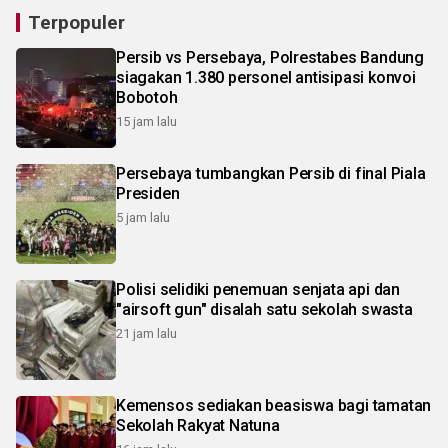
Terpopuler
Persib vs Persebaya, Polrestabes Bandung
siagakan 1.380 personel antisipasi konvoi
Bobotoh
15 jam lalu
Persebaya tumbangkan Persib di final Piala
Presiden
5 jam lalu
Polisi selidiki penemuan senjata api dan
"airsoft gun" disalah satu sekolah swasta
21 jam lalu
Kemensos sediakan beasiswa bagi tamatan
Sekolah Rakyat Natuna