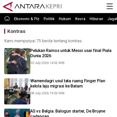
Ekonomi & Ftz
Politik
Hukum
Kesra
Hiburan
Jaga
Kontras
Kami mempunyai 75 berita tentang kontras.
Pelukan Ramos untuk Messi usai final Piala
Dunia 2026
20 July 2026 14:02 WIB
Wamendagri usul tata ruang Finger Plan
kelola laju migrasi ke Batam
08 July 2026 19:53 WIB
AS vs Belgia: Balogun starter, De Bruyne
cadangan