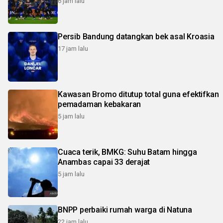
6 jam lalu
Persib Bandung datangkan bek asal Kroasia
17 jam lalu
Kawasan Bromo ditutup total guna efektifkan
pemadaman kebakaran
5 jam lalu
Cuaca terik, BMKG: Suhu Batam hingga
Anambas capai 33 derajat
5 jam lalu
BNPP perbaiki rumah warga di Natuna
22 jam lalu