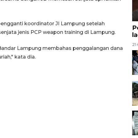
engganti koordinator JI Lampung setelah
P
enjata jenis PCP weapon training di Lampung.
l
21 
i Bandar Lampung membahas penggalangan dana
riah," kata dia.