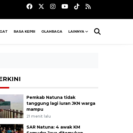
AGAT
RASA KEPRI
OLAHRAGA
LAINNYA
ERKINI
Pemkab Natuna tidak
tanggung lagi iuran JKN warga
mampu
21 menit lalu
SAR Natuna: 4 awak KM