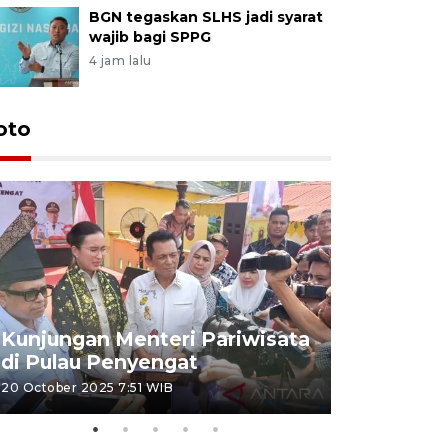
BGN tegaskan SLHS jadi syarat
wajib bagi SPPG
4 jam lalu
oto
KPU Teta
Nyanyang
Kunjungan Menteri Pariwisata
dan wakil
di Pulau Penyengat
periode 
20 October 2025 7:51 WIB
09 January 20