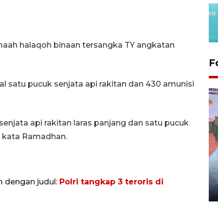
aah halaqoh binaan tersangka TY angkatan
F
ual satu pucuk senjata api rakitan dan 430 amunisi
enjata api rakitan laras panjang dan satu pucuk
" kata Ramadhan.
Distribusi logistik pemilu
gunakan mobil jenazah
m dengan judul:
Polri tangkap 3 teroris di
08 February 2024 15:30 WIB, 2024