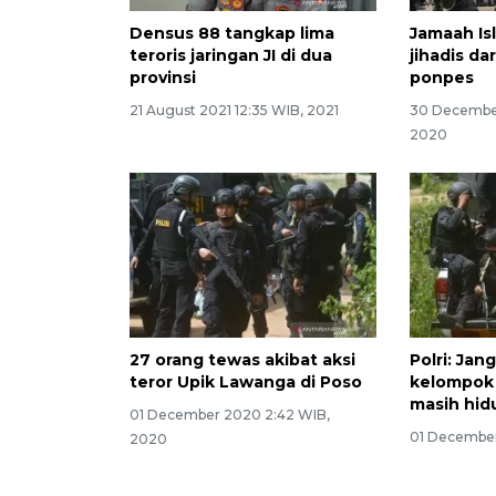
Densus 88 tangkap lima
Jamaah Is
teroris jaringan JI di dua
jihadis da
provinsi
ponpes
21 August 2021 12:35 WIB, 2021
30 December
2020
27 orang tewas akibat aksi
Polri: Ja
teror Upik Lawanga di Poso
kelompok 
masih hid
01 December 2020 2:42 WIB,
01 December
2020