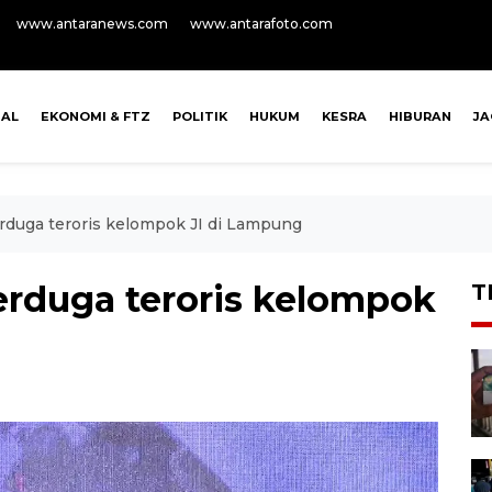
www.antaranews.com
www.antarafoto.com
NAL
EKONOMI & FTZ
POLITIK
HUKUM
KESRA
HIBURAN
J
erduga teroris kelompok JI di Lampung
terduga teroris kelompok
T