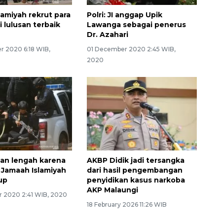
lamiyah rekrut para
Polri: JI anggap Upik
ri lulusan terbaik
Lawanga sebagai penerus
Dr. Azahari
 2020 6:18 WIB,
01 December 2020 2:45 WIB,
2020
ngan lengah karena
AKBP Didik jadi tersangka
Jamaah Islamiyah
dari hasil pengembangan
up
penyidikan kasus narkoba
AKP Malaungi
 2020 2:41 WIB, 2020
18 February 2026 11:26 WIB