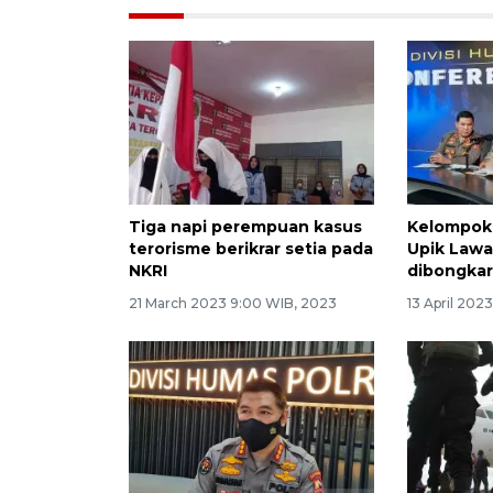
Tiga napi perempuan kasus
Kelompok 
terorisme berikrar setia pada
Upik Law
NKRI
dibongka
21 March 2023 9:00 WIB, 2023
13 April 202