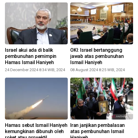
Israel akui ada di balik
OKI: Israel bertanggung
pembunuhan pemimpin
jawab atas pembunuhan
Hamas Ismail Haniyeh
Ismail Haniyeh
24 December 2024 8:34 WIB, 2024
08 August 2024 8:25 WIB, 2024
3
Hamas sebut Ismail Haniyeh
Iran janjikan pembalasan
kemungkinan dibunuh oleh
atas pembunuhan Ismail
roket atau proyektil
Haniyeh