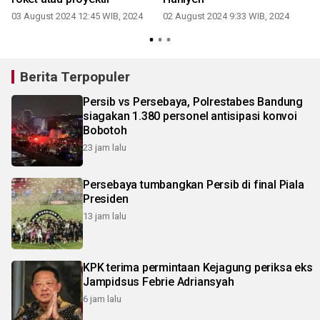
03 August 2024 12:45 WIB, 2024
02 August 2024 9:33 WIB, 2024
3
Berita Terpopuler
Persib vs Persebaya, Polrestabes Bandung
siagakan 1.380 personel antisipasi konvoi
Bobotoh
23 jam lalu
Persebaya tumbangkan Persib di final Piala
Presiden
13 jam lalu
KPK terima permintaan Kejagung periksa eks
Jampidsus Febrie Adriansyah
6 jam lalu