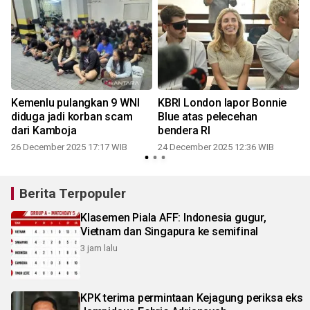
Kemenlu pulangkan 9 WNI
KBRI London lapor Bonnie
diduga jadi korban scam
Blue atas pelecehan
dari Kamboja
bendera RI
26 December 2025 17:17 WIB
24 December 2025 12:36 WIB
2
Berita Terpopuler
Klasemen Piala AFF: Indonesia gugur,
Vietnam dan Singapura ke semifinal
3 jam lalu
KPK terima permintaan Kejagung periksa eks