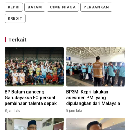
KEPRI
BATAM
CIMB NIAGA
PERBANKAN
KREDIT
Terkait
BP Batam gandeng
BP3MI Kepri lakukan
a
Garudayaksa FC perkuat
asesmen PMI yang
pembinaan talenta sepak
dipulangkan dari Malaysia
bola usia dini
8 jam lalu
8 jam lalu
1