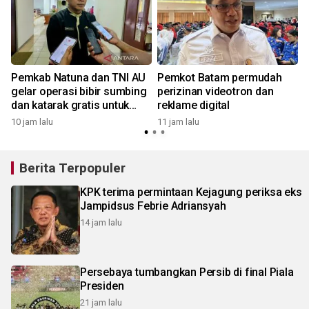
Pemkab Natuna dan TNI AU
Pemkot Batam permudah
gelar operasi bibir sumbing
perizinan videotron dan
dan katarak gratis untuk
reklame digital
warga
10 jam lalu
11 jam lalu
1
Berita Terpopuler
KPK terima permintaan Kejagung periksa eks
Jampidsus Febrie Adriansyah
14 jam lalu
Persebaya tumbangkan Persib di final Piala
Presiden
21 jam lalu