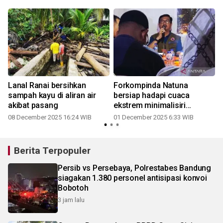
Lanal Ranai bersihkan
Forkompinda Natuna
sampah kayu di aliran air
bersiap hadapi cuaca
akibat pasang
ekstrem minimalisiri
dampak
08 December 2025 16:24 WIB
01 December 2025 6:33 WIB
Berita Terpopuler
Persib vs Persebaya, Polrestabes Bandung
siagakan 1.380 personel antisipasi konvoi
Bobotoh
3 jam lalu