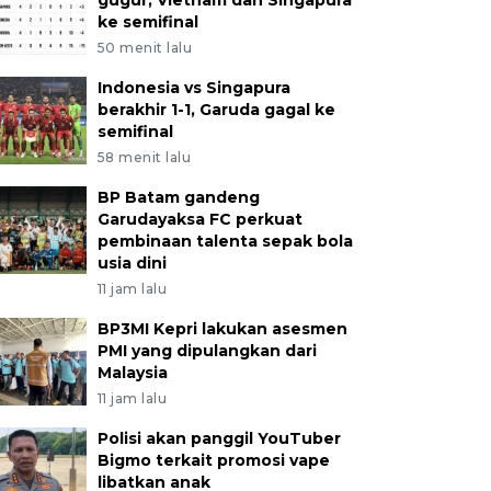
gugur, Vietnam dan Singapura
ke semifinal
50 menit lalu
Indonesia vs Singapura
berakhir 1-1, Garuda gagal ke
semifinal
58 menit lalu
BP Batam gandeng
Garudayaksa FC perkuat
pembinaan talenta sepak bola
usia dini
11 jam lalu
BP3MI Kepri lakukan asesmen
PMI yang dipulangkan dari
Malaysia
11 jam lalu
Polisi akan panggil YouTuber
Bigmo terkait promosi vape
libatkan anak