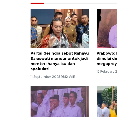
Partai Gerindra sebut Rahayu
Prabowo: H
Saraswati mundur untuk jadi
dimulai d
menteri hanya isu dan
megaproy
spekulasi
15 February 
11 September 2025 16:12 WIB