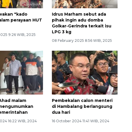
wakan "kado
Idrus Marham sebut ada
dalam perayaan HUT
pihak ingin adu domba
Golkar-Gerindra terkait isu
LPG 3 kg
2025 9:26 WIB, 2025
08 February 2025 8:56 WIB, 2025
 Ahad malam
Pembekalan calon menteri
 mengumumkan
di Hambalang berlangsung
emerintahan
dua hari
2024 16:22 WIB, 2024
16 October 2024 11:41 WIB, 2024