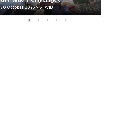
20 October 2025 7:51 WIB
09 January 20