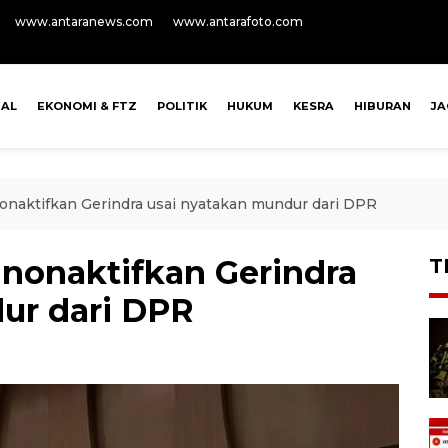
www.antaranews.com
www.antarafoto.com
NAL
EKONOMI & FTZ
POLITIK
HUKUM
KESRA
HIBURAN
J
onaktifkan Gerindra usai nyatakan mundur dari DPR
inonaktifkan Gerindra
T
ur dari DPR