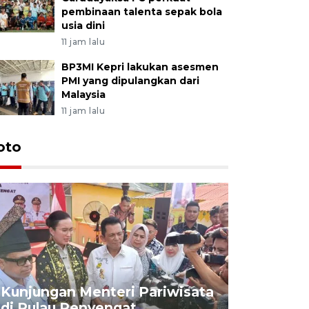
pembinaan talenta sepak bola
usia dini
11 jam lalu
BP3MI Kepri lakukan asesmen
PMI yang dipulangkan dari
Malaysia
11 jam lalu
oto
KPU Teta
Nyanyang
Kunjungan Menteri Pariwisata
dan wakil
di Pulau Penyengat
periode 