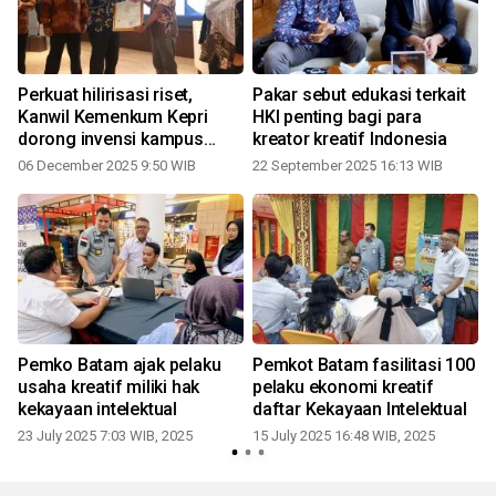
Perkuat hilirisasi riset,
Pakar sebut edukasi terkait
Kanwil Kemenkum Kepri
HKI penting bagi para
dorong invensi kampus
kreator kreatif Indonesia
melalui program paten one
06 December 2025 9:50 WIB
22 September 2025 16:13 WIB
stop service
Pemko Batam ajak pelaku
Pemkot Batam fasilitasi 100
usaha kreatif miliki hak
pelaku ekonomi kreatif
kekayaan intelektual
daftar Kekayaan Intelektual
23 July 2025 7:03 WIB, 2025
15 July 2025 16:48 WIB, 2025