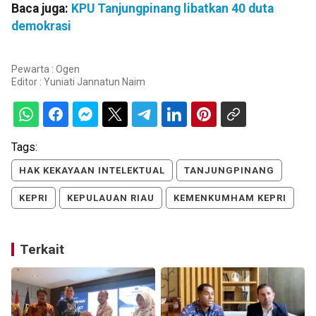
Baca juga:
KPU Tanjungpinang libatkan 40 duta
demokrasi
Pewarta : Ogen
Editor :
Yuniati Jannatun Naim
Tags:
HAK KEKAYAAN INTELEKTUAL
TANJUNGPINANG
KEPRI
KEPULAUAN RIAU
KEMENKUMHAM KEPRI
Terkait