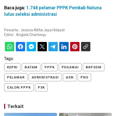
Baca juga:
1.748 pelamar PPPK Pemkab Natuna
lulus seleksi administrasi
Pewarta : Jessica Allifia Jaya Hidayat
Editor :
Angiela Chantiequ
Tags:
KEPRI
BATAM
PPPK
PEGAWAI
BKPSDM
PELAMAR
ADMINISTRASI
ASN
PNS
CALON PPPK
P3K
Terkait