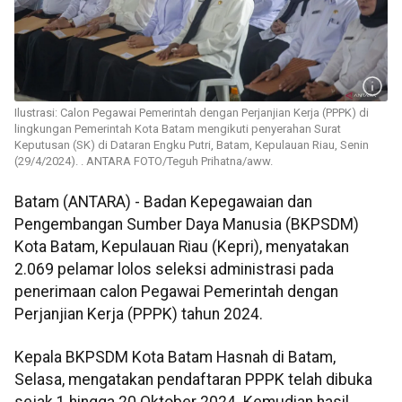
Ilustrasi: Calon Pegawai Pemerintah dengan Perjanjian Kerja (PPPK) di
lingkungan Pemerintah Kota Batam mengikuti penyerahan Surat
Keputusan (SK) di Dataran Engku Putri, Batam, Kepulauan Riau, Senin
(29/4/2024). . ANTARA FOTO/Teguh Prihatna/aww.
Batam (ANTARA) - Badan Kepegawaian dan
Pengembangan Sumber Daya Manusia (BKPSDM)
Kota Batam, Kepulauan Riau (Kepri), menyatakan
2.069 pelamar lolos seleksi administrasi pada
penerimaan calon Pegawai Pemerintah dengan
Perjanjian Kerja (PPPK) tahun 2024.
Kepala BKPSDM Kota Batam Hasnah di Batam,
Selasa, mengatakan pendaftaran PPPK telah dibuka
sejak 1 hingga 20 Oktober 2024. Kemudian hasil