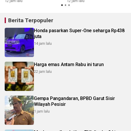
12 jam lalu
12 jam lalu
1
Berita Terpopuler
Honda pasarkan Super-One seharga Rp438
juta
14 jam lalu
Harga emas Antam Rabu ini turun
22 jam lalu
Gempa Pangandaran, BPBD Garut Sisir
Wilayah Pesisir
1 jam lalu