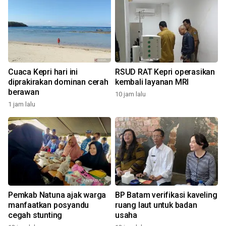
Cuaca Kepri hari ini
RSUD RAT Kepri operasikan
a
diprakirakan dominan cerah
kembali layanan MRI
berawan
10 jam lalu
1
1 jam lalu
Pemkab Natuna ajak warga
BP Batam verifikasi kaveling
manfaatkan posyandu
ruang laut untuk badan
cegah stunting
usaha