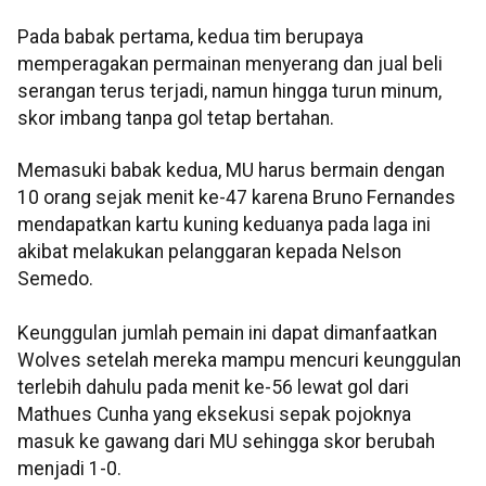
Pada babak pertama, kedua tim berupaya
memperagakan permainan menyerang dan jual beli
serangan terus terjadi, namun hingga turun minum,
skor imbang tanpa gol tetap bertahan.
Memasuki babak kedua, MU harus bermain dengan
10 orang sejak menit ke-47 karena Bruno Fernandes
mendapatkan kartu kuning keduanya pada laga ini
akibat melakukan pelanggaran kepada Nelson
Semedo.
Keunggulan jumlah pemain ini dapat dimanfaatkan
Wolves setelah mereka mampu mencuri keunggulan
terlebih dahulu pada menit ke-56 lewat gol dari
Mathues Cunha yang eksekusi sepak pojoknya
masuk ke gawang dari MU sehingga skor berubah
menjadi 1-0.