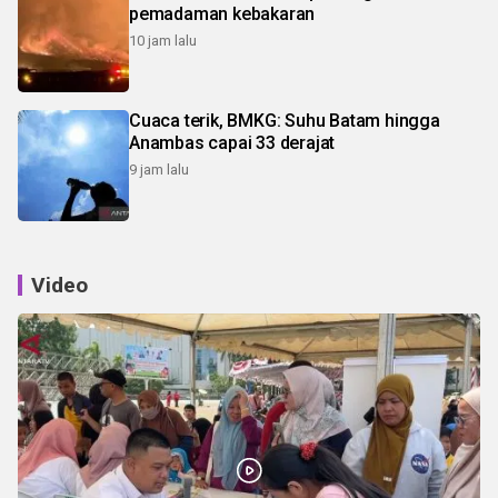
pemadaman kebakaran
10 jam lalu
Cuaca terik, BMKG: Suhu Batam hingga
Anambas capai 33 derajat
9 jam lalu
Video