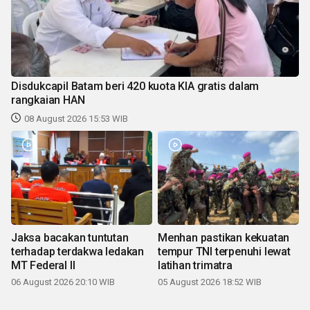
Disdukcapil Batam beri 420 kuota KIA gratis dalam
rangkaian HAN
08 August 2026 15:53 WIB
Jaksa bacakan tuntutan
Menhan pastikan kekuatan
terhadap terdakwa ledakan
tempur TNI terpenuhi lewat
MT Federal II
latihan trimatra
06 August 2026 20:10 WIB
05 August 2026 18:52 WIB