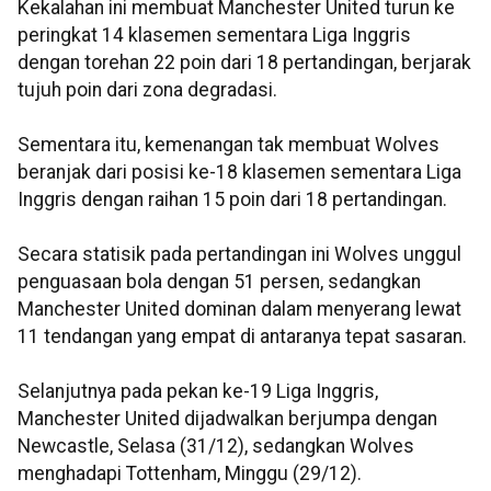
Kekalahan ini membuat Manchester United turun ke
peringkat 14 klasemen sementara Liga Inggris
dengan torehan 22 poin dari 18 pertandingan, berjarak
tujuh poin dari zona degradasi.
Sementara itu, kemenangan tak membuat Wolves
beranjak dari posisi ke-18 klasemen sementara Liga
Inggris dengan raihan 15 poin dari 18 pertandingan.
Secara statisik pada pertandingan ini Wolves unggul
penguasaan bola dengan 51 persen, sedangkan
Manchester United dominan dalam menyerang lewat
11 tendangan yang empat di antaranya tepat sasaran.
Selanjutnya pada pekan ke-19 Liga Inggris,
Manchester United dijadwalkan berjumpa dengan
Newcastle, Selasa (31/12), sedangkan Wolves
menghadapi Tottenham, Minggu (29/12).