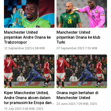
Manchester United
Manchester United
r
pinjamkan Andre Onana ke
pinjamkan Onana ke klub
Trabzonspor
Turki
12 September 2025 6:38 WIB
07 September 2025 7:55 WIB
1
Kiper Manchester United,
Onana ingin bertahan di
Andre Onana absen dalam
Manchester United
tur pramusim ke Eropa dan
23 June 2025 7:09 WIB, 2025
AS
13 July 2025 5:06 WIB, 2025
0