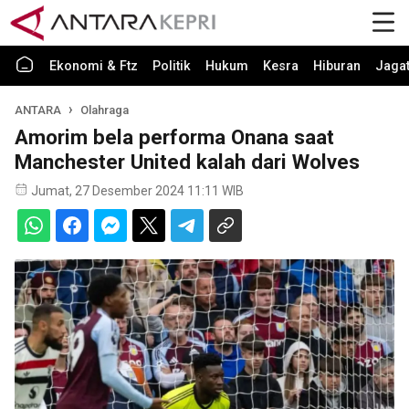
Ekonomi & Ftz
Politik
Hukum
Kesra
Hiburan
Jaga
ANTARA
Olahraga
Amorim bela performa Onana saat
Manchester United kalah dari Wolves
Jumat, 27 Desember 2024 11:11 WIB