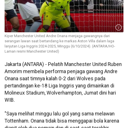
Kiper Manchester United Andre Onana menjaga gawangnya dari
serangan lawan saat bertandang ke markas Aston Villa dalam laga
lanjutan Liga Inggris 2024-2025, Minggu (6/10/2024). (ANTARA/HO-
Laman resmi Manchester United)
Jakarta (ANTARA) - Pelatih Manchester United Ruben
Amorim membela performa penjaga gawang Andre
Onana saat timnya kalah 0-2 dari Wolves pada
pertandingan ke-18 Liga Inggris yang dimainkan di
Molineux Stadium, Wolverhampton, Jumat dini hari
WIB.
"Saya melihat minggu lalu gol yang sama melawan
Tottenham. Onana tidak bisa menggapai bola karena
diapit oleh dua pemain dan di saat-saat terakhir,