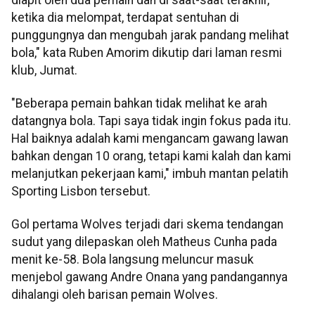
ketika dia melompat, terdapat sentuhan di
punggungnya dan mengubah jarak pandang melihat
bola," kata Ruben Amorim dikutip dari laman resmi
klub, Jumat.
"Beberapa pemain bahkan tidak melihat ke arah
datangnya bola. Tapi saya tidak ingin fokus pada itu.
Hal baiknya adalah kami mengancam gawang lawan
bahkan dengan 10 orang, tetapi kami kalah dan kami
melanjutkan pekerjaan kami," imbuh mantan pelatih
Sporting Lisbon tersebut.
Gol pertama Wolves terjadi dari skema tendangan
sudut yang dilepaskan oleh Matheus Cunha pada
menit ke-58. Bola langsung meluncur masuk
menjebol gawang Andre Onana yang pandangannya
dihalangi oleh barisan pemain Wolves.