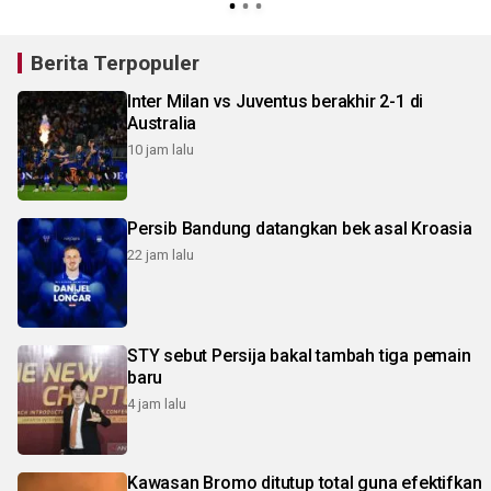
Berita Terpopuler
Inter Milan vs Juventus berakhir 2-1 di
Australia
10 jam lalu
Persib Bandung datangkan bek asal Kroasia
22 jam lalu
STY sebut Persija bakal tambah tiga pemain
baru
4 jam lalu
Kawasan Bromo ditutup total guna efektifkan