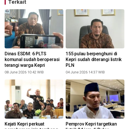
Terkait
n
Dinas ESDM: 6 PLTS
155 pulau berpenghuni di
m
komunal sudah beroperasi
Kepri sudah diterangi listrik
terangi warga Kepri
PLN
08 June 2026 10:42 WIB
04 June 2026 14:37 WIB
k
Kejati Kepri perkuat
Pemprov Kepri targetkan