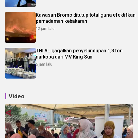
Kawasan Bromo ditutup total guna efektifkan
pemadaman kebakaran
12 jam lalu
TNI AL gagalkan penyelundupan 1,3 ton
narkoba dari MV King Sun
6 jam lalu
Video