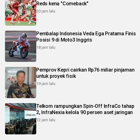
Reds kena "Comeback"
20 jam lalu
Pembalap Indonesia Veda Ega Pratama Finis
Posisi 9 di Moto3 Inggris
18 jam lalu
Pemprov Kepri cairkan Rp76 miliar pinjaman
untuk proyek fisik
19 jam lalu
Telkom rampungkan Spin-Off InfraCo tahap
2, InfraNexia kelola 90 persen aset jaringan
12 jam lalu