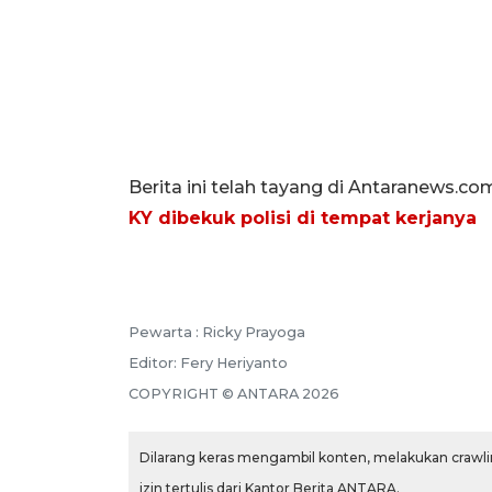
Berita ini telah tayang di Antaranews.co
KY dibekuk polisi di tempat kerjanya
Pewarta :
Ricky Prayoga
Editor:
Fery Heriyanto
COPYRIGHT ©
ANTARA
2026
Dilarang keras mengambil konten, melakukan crawlin
izin tertulis dari Kantor Berita ANTARA.