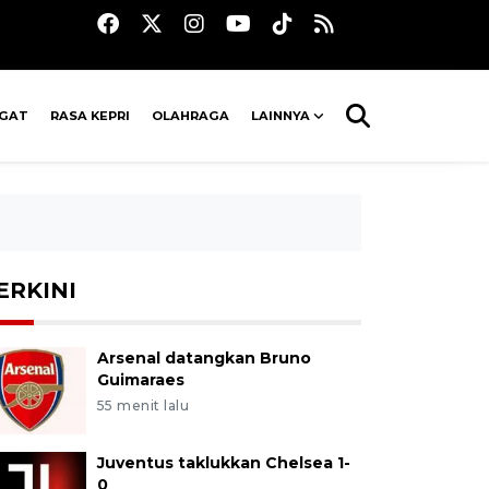
AGAT
RASA KEPRI
OLAHRAGA
LAINNYA
ERKINI
Arsenal datangkan Bruno
Guimaraes
55 menit lalu
Juventus taklukkan Chelsea 1-
0