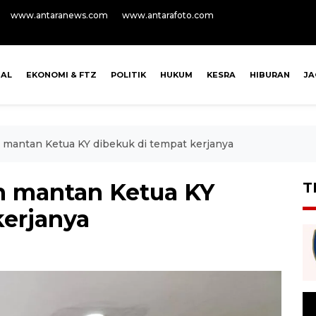
www.antaranews.com
www.antarafoto.com
NAL
EKONOMI & FTZ
POLITIK
HUKUM
KESRA
HIBURAN
J
mantan Ketua KY dibekuk di tempat kerjanya
 mantan Ketua KY
T
kerjanya