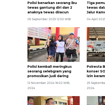
Polisi benarkan seorang ibu
Tiga pemu
tewas gantung diri dan 2
tewas dal
anaknya tewas diracun
Jalur Ka
05 September 2025 12:50 WIB
04 April 202
Polisi kembali meringkus
Polresta 
seorang selebgram yang
konser SO
promosikan judi daring
izin kera
12 November 2024 16:02 WIB,
25 Septembe
2024
2024