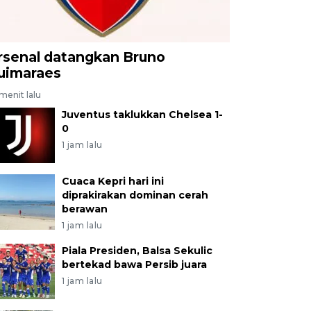
rsenal datangkan Bruno
uimaraes
menit lalu
Juventus taklukkan Chelsea 1-
0
1 jam lalu
Cuaca Kepri hari ini
diprakirakan dominan cerah
berawan
1 jam lalu
Piala Presiden, Balsa Sekulic
bertekad bawa Persib juara
1 jam lalu