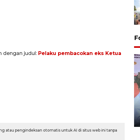
F
m dengan judul:
Pelaku pembacokan eks Ketua
Distribusi logistik pemilu
gunakan mobil jenazah
08 February 2024 15:30 WIB, 2024
g atau pengindeksan otomatis untuk AI di situs web ini tanpa