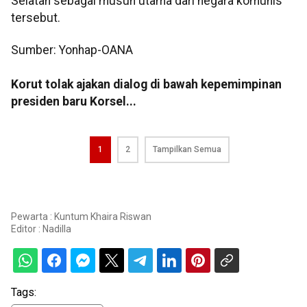
Selatan sebagai musuh utama dari negara komunis
tersebut.
Sumber: Yonhap-OANA
Korut tolak ajakan dialog di bawah kepemimpinan
presiden baru Korsel...
1
2
Tampilkan Semua
Pewarta : Kuntum Khaira Riswan
Editor :
Nadilla
Tags: