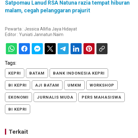
Satpomau Lanud RSA Natuna razia tempat hiburan
malam, cegah pelanggaran prajurit
Pewarta : Jessica Allifia Jaya Hidayat
Editor :
Yuniati Jannatun Naim
Tags:
KEPRI
BATAM
BANK INDONESIA KEPRI
BI KEPRI
AJI BATAM
UMKM
WORKSHOP
EKONOMI
JURNALIS MUDA
PERS MAHASISWA
BI KEPRI
Terkait