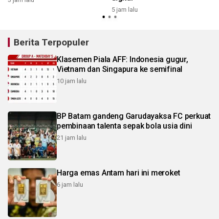
5 jam lalu
9
Berita Terpopuler
Klasemen Piala AFF: Indonesia gugur,
Vietnam dan Singapura ke semifinal
10 jam lalu
BP Batam gandeng Garudayaksa FC perkuat
pembinaan talenta sepak bola usia dini
21 jam lalu
Harga emas Antam hari ini meroket
6 jam lalu