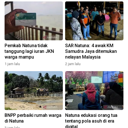
Pemkab Natuna tidak
SAR Natuna: 4 awak KM
tanggung lagi iuran JKN
Samudra Jaya ditemukan
warga mampu
nelayan Malaysia
1 jam lalu
2 jam lalu
6
BNPP perbaiki rumah warga
Natuna edukasi orang tua
di Natuna
tentang pola asuh di era
digital
3 jam lalu