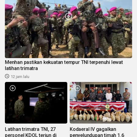
Menhan pastikan kekuatan tempur TNI terpenuhi lewat
latihan trimatra
12 jam lalu
Latihan trimatra TNI, 27
Kodaeral IV gagalkan
personel KDOL terjun di
penyelundupan timah 1.6